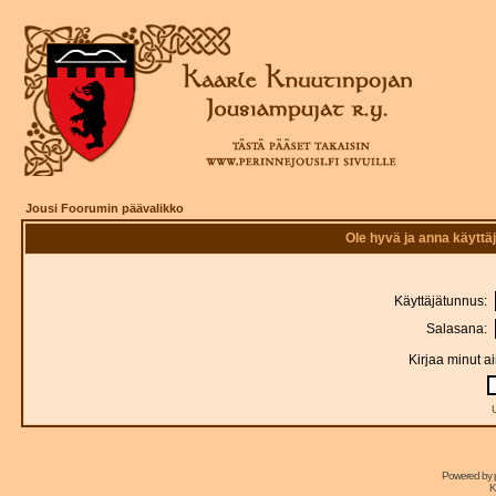
Jousi Foorumin päävalikko
Ole hyvä ja anna käytt
Käyttäjätunnus:
Salasana:
Kirjaa minut a
Powered by
K