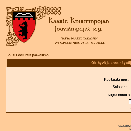
Jousi Foorumin päävalikko
Ole hyvä ja anna käytt
Käyttäjätunnus:
Salasana:
Kirjaa minut a
Powered by
K