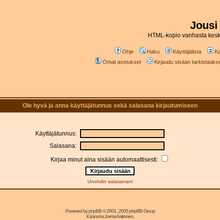
Jousi
HTML-kopio vanhasta kesk
Ohje
Haku
Käyttäjälista
Kä
Omat asetukset
Kirjaudu sisään tarkistaakses
Ole hyvä ja anna käyttäjätunnus sekä salasana kirjautumiseen
Käyttäjätunnus:
Salasana:
Kirjaa minut aina sisään automaattisesti:
Unohdin salasanani
Powered by
phpBB
© 2001, 2005 phpBB Group
Käännös Jorma Aaltonen,