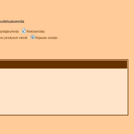
ustelualueesta
yttäjäryhmät
Rekisteröidy
i yksityiset viestit
Kirjaudu sisään