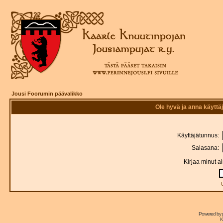
Jousi Foorumin päävalikko
Ole hyvä ja anna käytt
Käyttäjätunnus:
Salasana:
Kirjaa minut a
Powered by
K