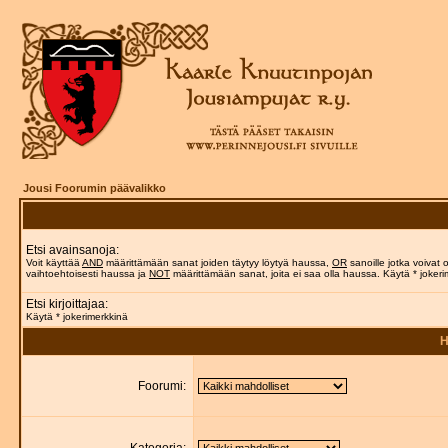
Jousi Foorumin päävalikko
Etsi avainsanoja:
Voit käyttää
AND
määrittämään sanat joiden täytyy löytyä haussa,
OR
sanoille jotka voivat o
vaihtoehtoisesti haussa ja
NOT
määrittämään sanat, joita ei saa olla haussa. Käytä * jokeri
Etsi kirjoittajaa:
Käytä * jokerimerkkinä
H
Foorumi: