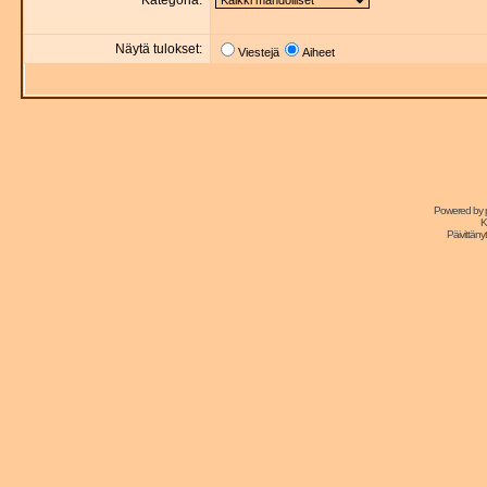
Kategoria:
Näytä tulokset:
Viestejä
Aiheet
Powered by
K
Päivittänyt