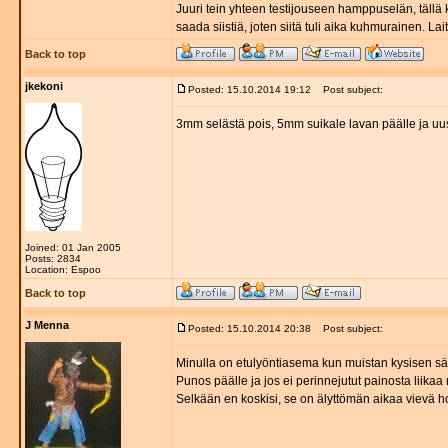
Juuri tein yhteen testijouseen hamppuselän, tällä ke
saada siistiä, joten siitä tuli aika kuhmurainen. Lai
Back to top
jkekoni
Posted: 15.10.2014 19:12
Post subject:
3mm selästä pois, 5mm suikale lavan päälle ja uusi 
Joined: 01 Jan 2005
Posts: 2834
Location: Espoo
Back to top
J Menna
Posted: 15.10.2014 20:38
Post subject:
Minulla on etulyöntiasema kun muistan kysisen sä
Punos päälle ja jos ei perinnejutut painosta liikaa 
Selkään en koskisi, se on älyttömän aikaa vievä ho