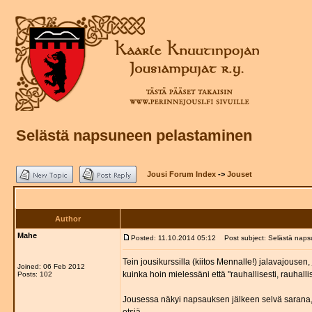
Selästä napsuneen pelastaminen
Jousi Forum Index
->
Jouset
Author
Mahe
Posted: 11.10.2014 05:12
Post subject: Selästä naps
Tein jousikurssilla (kiitos Mennalle!) jalavajousen
Joined: 06 Feb 2012
kuinka hoin mielessäni että "rauhallisesti, rauhallise
Posts: 102
Jousessa näkyi napsauksen jälkeen selvä sarana, m