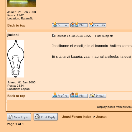
Joined: 21 Feb 2008
Posts: 1742
Location: Rajamäki
Back to top
jkekoni
Posted: 15.10.2014 22:27
Post subject:
Jos tilanne ei vaadi, niin ei kannata. Vaikea kom
Ei sitä tarvii kaapia, vaan nauhalla sileeksi ja uus
Joined: 01 Jan 2005
Posts: 2834
Location: Espoo
Back to top
Display posts from previo
Jousi Forum Index
->
Jouset
Page
1
of
1