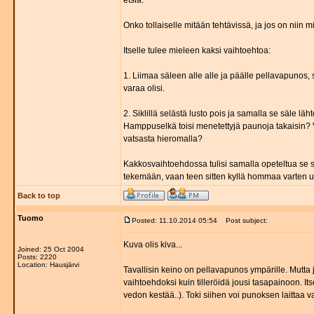
etsiä.
Onko tollaiselle mitään tehtävissä, ja jos on niin 
Itselle tulee mieleen kaksi vaihtoehtoa:
1. Liimaa säleen alle alle ja päälle pellavapunos, s
varaa olisi.
2. Siklillä selästä lusto pois ja samalla se säle läh
Hamppuselkä toisi menetettyjä paunoja takaisin? V
vatsasta hieromalla?
Kakkosvaihtoehdossa tulisi samalla opeteltua se sel
tekemään, vaan teen sitten kyllä hommaa varten 
Back to top
Tuomo
Posted: 11.10.2014 05:54
Post subject:
Kuva olis kiva...
Joined: 25 Oct 2004
Posts: 2220
Location: Hausjärvi
Tavallisin keino on pellavapunos ympärille. Mutt
vaihtoehdoksi kuin tilleröidä jousi tasapainoon. Its
vedon kestää..). Toki siihen voi punoksen laittaa