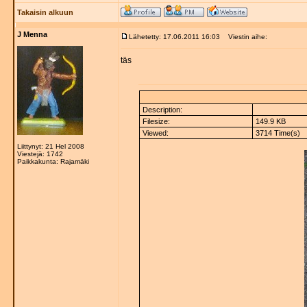
Takaisin alkuun
J Menna
Lähetetty: 17.06.2011 16:03
Viestin aihe:
täs
Description:
Filesize:
149.9 KB
Viewed:
3714 Time(s)
Liittynyt: 21 Hel 2008
Viestejä: 1742
Paikkakunta: Rajamäki