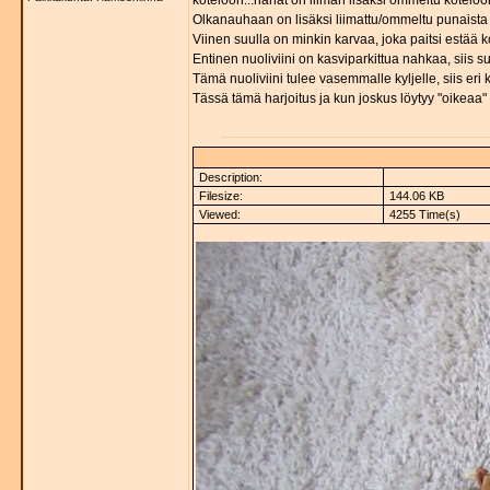
koteloon...nahat on liiman lisäksi ommeltu koteloo
Olkanauhaan on lisäksi liimattu/ommeltu punaista vi
Viinen suulla on minkin karvaa, joka paitsi estää kol
Entinen nuoliviini on kasviparkittua nahkaa, siis s
Tämä nuoliviini tulee vasemmalle kyljelle, siis eri k
Tässä tämä harjoitus ja kun joskus löytyy "oikeaa"
Description:
Filesize:
144.06 KB
Viewed:
4255 Time(s)