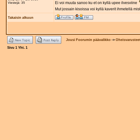
Ei voi muuta sanoo ku et on kyllä upee ilvesviine
Viestejä: 35
Mut jossain kisoissa voi kyllä kaverit ihmetellä mis
Takaisin alkuun
Jousi Foorumin päävalikko
->
Oheisvarustee
Sivu
1
Yht.
1