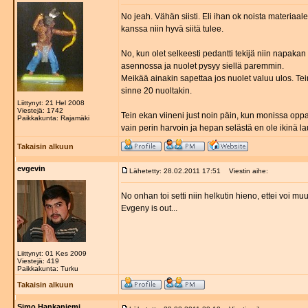
No jeah. Vähän siisti. Eli ihan ok noista materia
kanssa niin hyvä siitä tulee.
No, kun olet selkeesti pedantti tekijä niin napakan
asennossa ja nuolet pysyy siellä paremmin.
Meikää ainakin sapettaa jos nuolet valuu ulos. Tei
sinne 20 nuoltakin.
Liittynyt: 21 Hel 2008
Viestejä: 1742
Tein ekan viineni just noin päin, kun monissa oppai
Paikkakunta: Rajamäki
vain perin harvoin ja hepan selästä en ole ikinä la
Takaisin alkuun
evgevin
Lähetetty: 28.02.2011 17:51
Viestin aihe:
No onhan toi setti niin helkutin hieno, ettei voi 
Evgeny is out...
Liittynyt: 01 Kes 2009
Viestejä: 419
Paikkakunta: Turku
Takaisin alkuun
Simo Hankaniemi