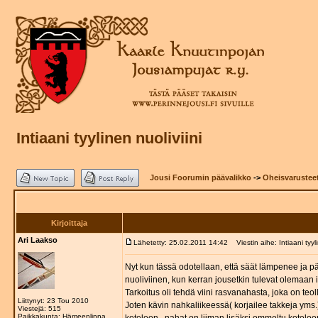
Intiaani tyylinen nuoliviini
Jousi Foorumin päävalikko
->
Oheisvarustee
Kirjoittaja
Ari Laakso
Lähetetty: 25.02.2011 14:42
Viestin aihe: Intiaani tyyli
Nyt kun tässä odotellaan, että säät lämpenee ja pää
nuoliviinen, kun kerran jousetkin tulevat olemaan in
Tarkoitus oli tehdä viini rasvanahasta, joka on teol
Liittynyt: 23 Tou 2010
Joten kävin nahkaliikeessä( korjailee takkeja yms.) 
Viestejä: 515
Paikkakunta: Hämeenlinna