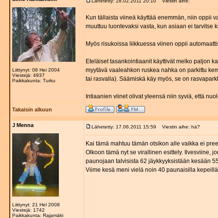
Lähetetty: 28.02.2011 20:10
Viestin aihe:
Kun tällaista viineä käyttää enemmän, niin oppii
muuttuu luontevaksi vasta, kun asiaan ei tarvitse k
Myös risukoissa liikkuessa viinen oppii automaattise
Eteläiset tasankointiaanit käyttivät melko paljon 
myytävä vaaleahkon ruskea nahka on parkittu kemikaa
Liittynyt: 08 Hei 2004
Viestejä: 4937
tai rasvalla). Säämiskä käy myös, se on rasvapar
Paikkakunta: Turku
Intiaanien viinet olivat yleensä niin syviä, että nu
Takaisin alkuun
J Menna
Lähetetty: 17.06.2011 15:59
Viestin aihe: hä?
Kai tämä mahtuu tämän otsikon alle vaikka ei pree
Olkoon tämä nyt se virallinen esittely. Ilvesviine,
paunojaan talvisista 62 jäykkyyksistään kesään 5
Viime kesä meni vielä noin 40 paunaisilla kepeillä 
Liittynyt: 21 Hel 2008
Viestejä: 1742
Paikkakunta: Rajamäki