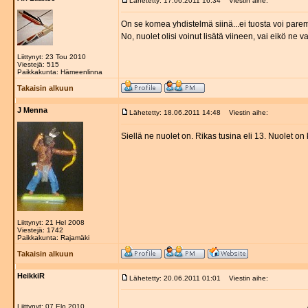
Lähetetty: 17.06.2011 16:34
Viestin aihe:
On se komea yhdistelmä siinä...ei tuosta voi paremm
No, nuolet olisi voinut lisätä viineen, vai eikö ne v
Liittynyt: 23 Tou 2010
Viestejä: 515
Paikkakunta: Hämeenlinna
Takaisin alkuun
J Menna
Lähetetty: 18.06.2011 14:48
Viestin aihe:
Siellä ne nuolet on. Rikas tusina eli 13. Nuolet o
Liittynyt: 21 Hel 2008
Viestejä: 1742
Paikkakunta: Rajamäki
Takaisin alkuun
HeikkiR
Lähetetty: 20.06.2011 01:01
Viestin aihe:
Liittynyt: 07 Elo 2010