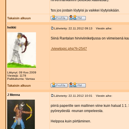
hirvennahkaviini (kiitokset kaavasta!).
'tos jos jostain löytyisi ja vaikkei löytyisikään.
Takaisin alkuun
heikki
Lähetetty: 22.11.2012 09:13
Viestin aihe:
Siinä Rantalan hirviviiniketjussa on viimeisenä ka
./viewtopic.php?t=2547
Liittynyt: 09 Kes 2009
Viestejä: 1178
Paikkakunta: Vantaa
Takaisin alkuun
J Menna
Lähetetty: 22.11.2012 10:01
Viestin aihe:
piirrä paperille sen mallinen viine kuin haluat 1:1. 
pyöreydestä -reunan ompeleesta.
Helppoa kuin piirtäminen.