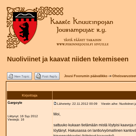
Nuoliviinet ja kaavat niiden tekemiseen
Jousi Foorumin päävalikko
->
Oheisvarustee
Kirjoittaja
Gargoyle
Lähetetty: 22.11.2012 00:09
Viestin aihe: Nuoliviinet 
Moi,
Liittynyt: 16 Syy 2012
Viestejä: 16
sattuuko kukaan tietämään mistä löytyisi kaavoja 
löytänyt. Hakusassa on lantio/vyömallinen kantoväli