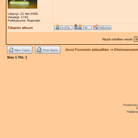
Liittynyt: 21 Hel 2008
Viestejä: 1742
Paikkakunta: Rajamäki
Takaisin alkuun
Näytä edelliset viestit:
Jousi Foorumin päävalikko
->
Oheisvarustee
Sivu
1
Yht.
1
Powered by
K
Päivittänyt