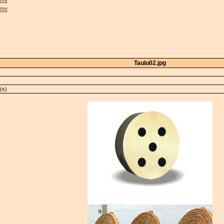
wmv
wmv
Taulu02.jpg
(s)