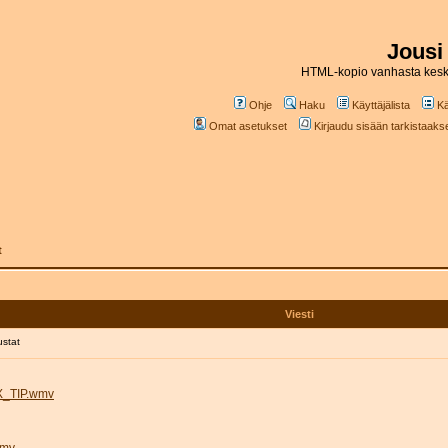
Jousi
HTML-kopio vanhasta kesk
Ohje
Haku
Käyttäjälista
Kä
Omat asetukset
Kirjaudu sisään tarkistaakses
t
Viesti
ustat
IX_TIP.wmv