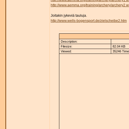
http://www.aemma.org/training/archery/archery1.
http://www.aemma.org/training/archery/archery2.
Joitakin jykeviä tauluja.
http://www.wells-bogensport.de/zielscheibe2.htm
Description:
Filesize:
82.04 KB
Viewed:
35246 Time