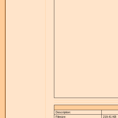
Description:
Filesize:
219.41 KB