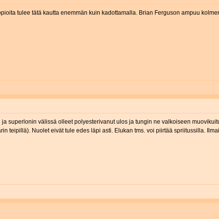
 tappioita tulee tätä kautta enemmän kuin kadottamalla. Brian Ferguson ampuu kolme
superlonin välissä olleet polyesterivanut ulos ja tungin ne valkoiseen muovikuitusäkk
 teipillä). Nuolet eivät tule edes läpi asti. Elukan tms. voi piirtää spriitussilla. Ilma