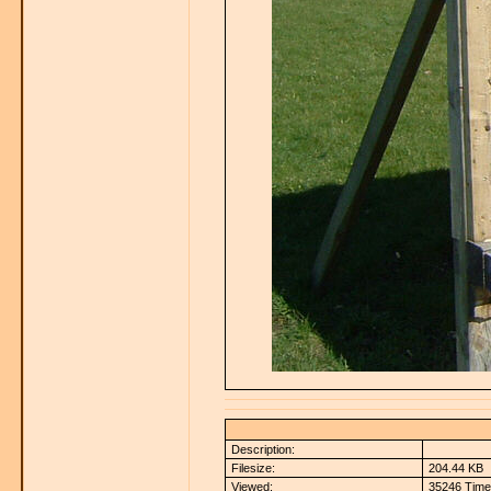
Description:
Filesize:
204.44 KB
Viewed:
35246 Time