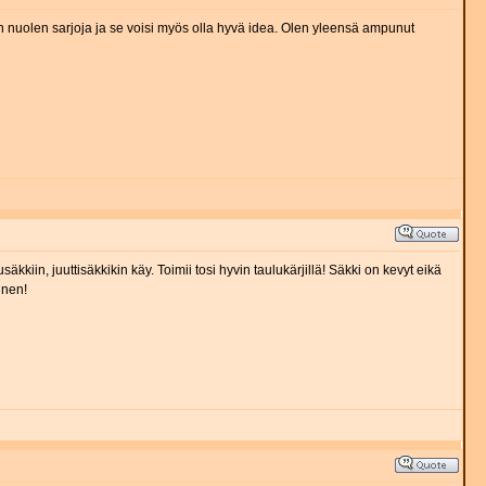
n nuolen sarjoja ja se voisi myös olla hyvä idea. Olen yleensä ampunut
iin, juuttisäkkikin käy. Toimii tosi hyvin taulukärjillä! Säkki on kevyt eikä
inen!