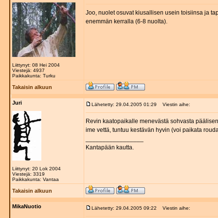
Joo, nuolet osuvat kiusallisen usein toisiinsa ja
enemmän kerralla (6-8 nuolta).
Liittynyt: 08 Hei 2004
Viestejä: 4937
Paikkakunta: Turku
Takaisin alkuun
Juri
Lähetetty: 29.04.2005 01:29
Viestin aihe:
Revin kaatopaikalle menevästä sohvasta päälisen ja 
ime vettä, tuntuu kestävän hyvin (voi paikata roudarin
_________________
Kantapään kautta.
Liittynyt: 20 Lok 2004
Viestejä: 3319
Paikkakunta: Vantaa
Takaisin alkuun
MikaNuotio
Lähetetty: 29.04.2005 09:22
Viestin aihe: