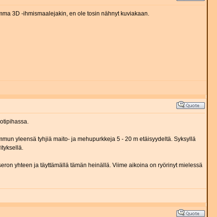
ulemma 3D -ihmismaalejakin, en ole tosin nähnyt kuviakaan.
kotipihassa.
 Ammun yleensä tyhjiä maito- ja mehupurkkeja 5 - 20 m etäisyydeltä. Syksyllä
tyksellä.
eron yhteen ja täyttämällä tämän heinällä. Viime aikoina on ryörinyt mielessä