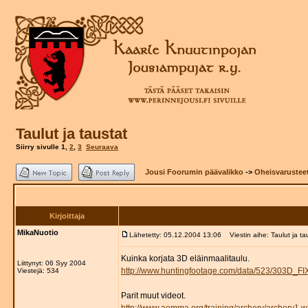
Taulut ja taustat
Siirry sivulle
1
,
2
,
3
Seuraava
Jousi Foorumin päävalikko
->
Oheisvarustee
Kirjoittaja
MikaNuotio
Lähetetty: 05.12.2004 13:06
Viestin aihe: Taulut ja ta
Kuinka korjata 3D eläinmaalitaulu.
Liittynyt: 06 Syy 2004
http://www.huntingfootage.com/data/523/303D_F
Viestejä: 534
Parit muut videot.