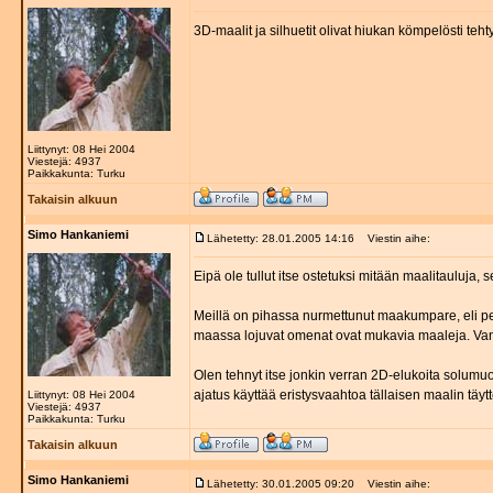
3D-maalit ja silhuetit olivat hiukan kömpelösti te
Liittynyt: 08 Hei 2004
Viestejä: 4937
Paikkakunta: Turku
Takaisin alkuun
Simo Hankaniemi
Lähetetty: 28.01.2005 14:16
Viestin aihe:
Eipä ole tullut itse ostetuksi mitään maalitauluja,
Meillä on pihassa nurmettunut maakumpare, eli peri
maassa lojuvat omenat ovat mukavia maaleja. Vanh
Olen tehnyt itse jonkin verran 2D-elukoita solumu
ajatus käyttää eristysvaahtoa tällaisen maalin täyt
Liittynyt: 08 Hei 2004
Viestejä: 4937
Paikkakunta: Turku
Takaisin alkuun
Simo Hankaniemi
Lähetetty: 30.01.2005 09:20
Viestin aihe: