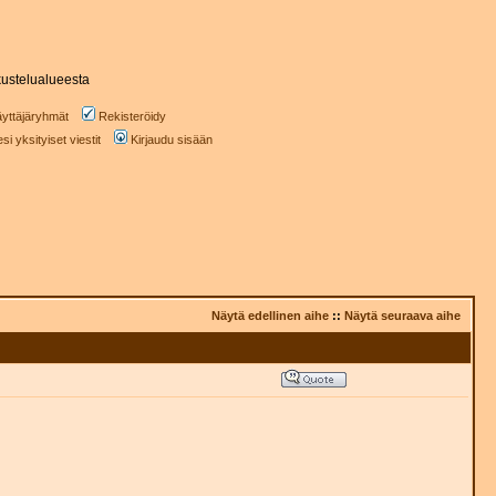
ustelualueesta
yttäjäryhmät
Rekisteröidy
i yksityiset viestit
Kirjaudu sisään
Näytä edellinen aihe
::
Näytä seuraava aihe