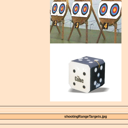
shootingRangeTargets.jpg