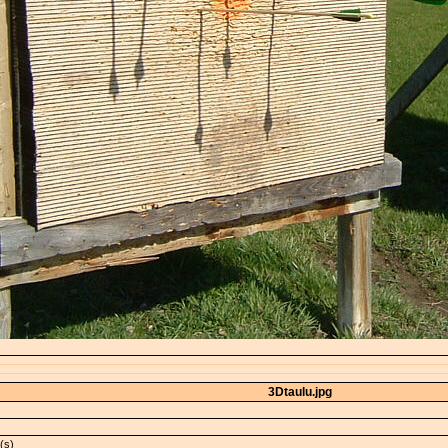
3Dtaulu.jpg
(s)