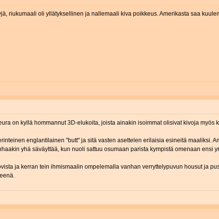
htyjä, riukumaali oli yllätyksellinen ja nallemaali kiva poikkeus. Amerikasta saa ku
 seura on kyllä hommannut 3D-elukoita, joista ainakin isoimmat olisivat kivoja myös 
nteinen englantilainen "butt" ja sitä vasten asettelen erilaisia esineitä maaliksi.
aakin yhä säväyttää, kun nuoli sattuu osumaan parista kympistä omenaan ensi yri
ovista ja kerran tein ihmismaalin ompelemalla vanhan verryttelypuvun housut ja pus
teenä.