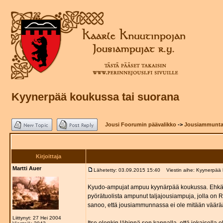
Kyynerpää koukussa tai suorana
Jousi Foorumin päävalikko
->
Jousiammuntat
Kirjoittaja
Martti Auer
Lähetetty: 03.09.2015 15:40
Viestin aihe: Kyynerpää 
Kyudo-ampujat ampuu kyynärpää koukussa. Ehkä fi
pyörätuolista ampunut taljajousiampuja, jolla o
sanoo, että jousiammunnassa ei ole mitään väärä
Liittynyt: 27 Hei 2004