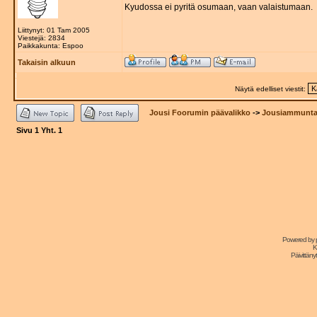
Kyudossa ei pyritä osumaan, vaan valaistumaan.
Liittynyt: 01 Tam 2005
Viestejä: 2834
Paikkakunta: Espoo
Takaisin alkuun
Näytä edelliset viestit:
Jousi Foorumin päävalikko
->
Jousiammuntat
Sivu
1
Yht.
1
Powered by
K
Päivittänyt