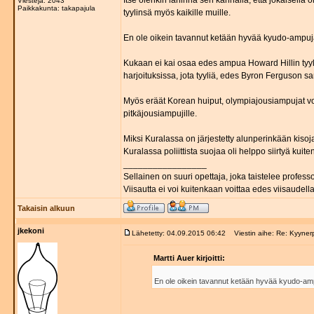
Itse olenkin lähinnä sen kannalla, että jokaisella 
Viestejä: 2043
Paikkakunta: takapajula
tyylinsä myös kaikille muille.
En ole oikein tavannut ketään hyvää kyudo-ampujaa
Kukaan ei kai osaa edes ampua Howard Hillin tyylil
harjoituksissa, jota tyyliä, edes Byron Ferguson 
Myös eräät Korean huiput, olympiajousiampujat voi
pitkäjousiampujille.
Miksi Kuralassa on järjestetty alunperinkään kisoja,
Kuralassa poliittista suojaa oli helppo siirtyä kuite
_________________
Sellainen on suuri opettaja, joka taistelee professo
Viisautta ei voi kuitenkaan voittaa edes viisaudella
Takaisin alkuun
jkekoni
Lähetetty: 04.09.2015 06:42
Viestin aihe: Re: Kyyner
Martti Auer kirjoitti:
En ole oikein tavannut ketään hyvää kyudo-ampuj