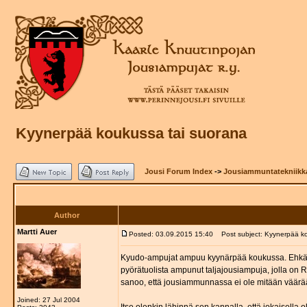
Kyynerpää koukussa tai suorana
Jousi Forum Index
->
Jousiammuntatekniikk
Author
Martti Auer
Posted: 03.09.2015 15:40
Post subject: Kyynerpää ko
Kyudo-ampujat ampuu kyynärpää koukussa. Ehkä fi
pyörätuolista ampunut taljajousiampuja, jolla o
sanoo, että jousiammunnassa ei ole mitään väärä
Joined: 27 Jul 2004