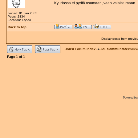
Kyudossa ei pyritä osumaan, vaan valaistumaan.
Joined: 01 Jan 2005
Posts: 2834
Location: Espoo
Back to top
Display posts from previo
Jousi Forum Index
->
Jousiammuntatekniikk
Page
1
of
1
Powered by