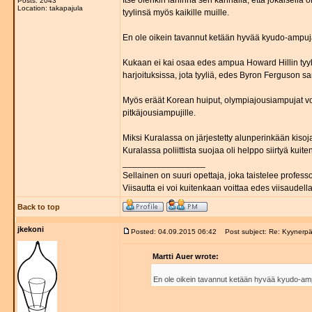
Itse olenkin lähinnä sen kannalla, että jokaisella 
Posts: 2043
Location: takapajula
tyylinsä myös kaikille muille.
En ole oikein tavannut ketään hyvää kyudo-ampujaa
Kukaan ei kai osaa edes ampua Howard Hillin tyylil
harjoituksissa, jota tyyliä, edes Byron Ferguson 
Myös eräät Korean huiput, olympiajousiampujat voi
pitkäjousiampujille.
Miksi Kuralassa on järjestetty alunperinkään kisoja,
Kuralassa poliittista suojaa oli helppo siirtyä kuite
_________________
Sellainen on suuri opettaja, joka taistelee professo
Viisautta ei voi kuitenkaan voittaa edes viisaudella
Back to top
jkekoni
Posted: 04.09.2015 06:42
Post subject: Re: Kyynerpä
Martti Auer wrote:
En ole oikein tavannut ketään hyvää kyudo-ampuj