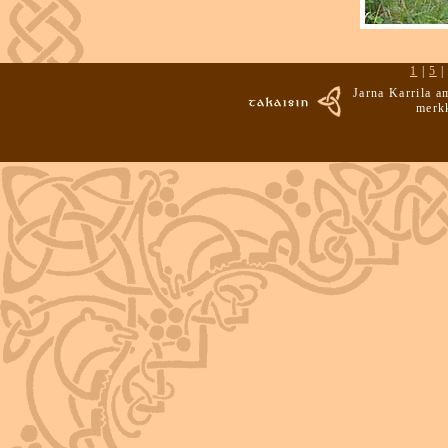
1
|
5
Jarna Karrila 
merk