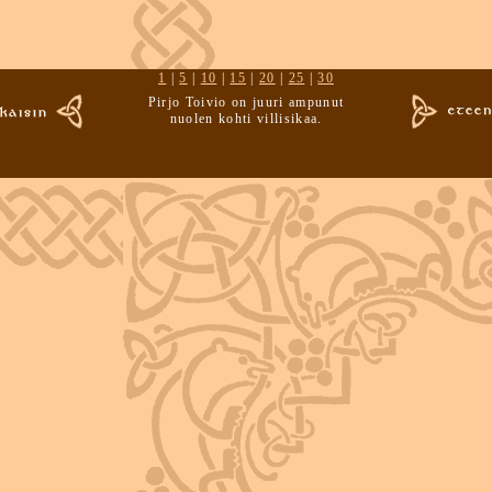
1
|
5
|
10
|
15
|
20
|
25
|
30
Pirjo Toivio on juuri ampunut
nuolen kohti villisikaa.