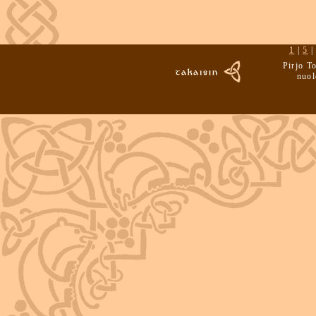
1
|
5
Pirjo T
nuol