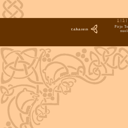
1
|
5
Pirjo T
nuol