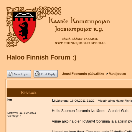
Haloo Finnish Forum :)
Jousi Foorumin päävalikko
->
Varsijouset
Kirjoittaja
Ivo
Lähetetty: 16.09.2011 21:22
Viestin aihe: Haloo Finni
Hello Suomen foorumin Ivo tänne - Arbalist Guild.
Liittynyt: 11 Syy 2011
Viestejä: 1
Viime aikoina olen löytänyt foorumia ja ajattelin pys