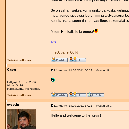
Nimeni on Ivan (Ivo). Olen perustaja "Arbalist Gui
Se on vähän vaikea kommunikoida koska kielimuur
meantioned sivustosi foorumiini ja tyytyväisenä tod
kaunis ase ja suomalainen varsijousi rakentajat ova
Joten, Hei kaikille ja onnea!
Ivo
The Arbalist Guild
Takaisin alkuun
Caper
Lähetetty: 18.09.2011 00:21
Viestin aihe:
Liittynyt: 23 Tou 2006
Viestejä: 86
Paikkakunta: Pieksämäki
Takaisin alkuun
evgevin
Lähetetty: 18.09.2011 17:21
Viestin aihe:
Hello and welcome to the forum!