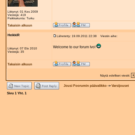
Liittynyt: 01 Kes 2009
Viestejä: 419
Paikkakunta: Turku
Takaisin alkuun
HeikkiR
Lähetetty: 19.09.2011 22:38
Viestin aihe:
Welcome to our forum Ivo!
Liittynyt: 07 Elo 2010
Viestejä: 35
Takaisin alkuun
Näytä edelliset viestit:
Jousi Foorumin päävalikko
->
Varsijouset
Sivu
1
Yht.
1