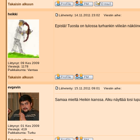
Takaisin alkuun
heikki
Lähetetty: 14.11.2011 23:02
Viestin aihe:
Epistä! Tuosta on tulossa turhankin viileän näköin
Liittynyt: 09 Kes 2009
Viestejä: 1178
Paikkakunta: Vantaa
Takaisin alkuun
evgevin
Lähetetty: 15.11.2011 09:01
Viestin aihe:
Samaa mieltä Heikin kanssa. Alku näyttää tosi lup
Liittynyt: 01 Kes 2009
Viestejä: 419
Paikkakunta: Turku