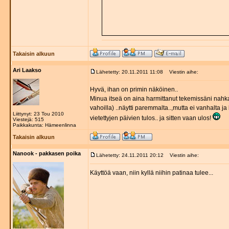
Takaisin alkuun
Ari Laakso
Lähetetty: 20.11.2011 11:08
Viestin aihe:
Hyvä, ihan on primin näköinen..
Minua itseä on aina harmittanut tekemissäni nahkatö
vahoilla) ..näytti paremmalta..,mutta ei vanhalta ja
Liittynyt: 23 Tou 2010
vietettyjen päivien tulos.. ja sitten vaan ulos!
Viestejä: 515
Paikkakunta: Hämeenlinna
Takaisin alkuun
Nanook - pakkasen poika
Lähetetty: 24.11.2011 20:12
Viestin aihe:
Käyttöä vaan, niin kyllä niihin patinaa tulee...