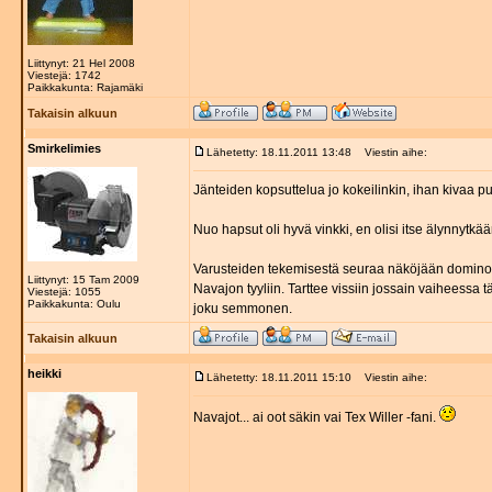
Liittynyt: 21 Hel 2008
Viestejä: 1742
Paikkakunta: Rajamäki
Takaisin alkuun
Smirkelimies
Lähetetty: 18.11.2011 13:48
Viestin aihe:
Jänteiden kopsuttelua jo kokeilinkin, ihan kivaa p
Nuo hapsut oli hyvä vinkki, en olisi itse älynnytkää
Varusteiden tekemisestä seuraa näköjään dominoefek
Liittynyt: 15 Tam 2009
Navajon tyyliin. Tarttee vissiin jossain vaiheessa
Viestejä: 1055
Paikkakunta: Oulu
joku semmonen.
Takaisin alkuun
heikki
Lähetetty: 18.11.2011 15:10
Viestin aihe:
Navajot... ai oot säkin vai Tex Willer -fani.