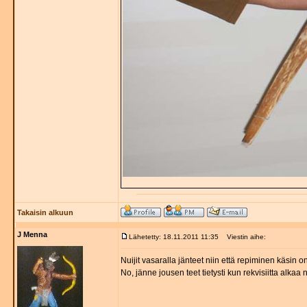
Takaisin alkuun
J Menna
Lähetetty: 18.11.2011 11:35
Viestin aihe:
Nuijit vasaralla jänteet niin että repiminen käsin o
No, jänne jousen teet tietysti kun rekvisiitta alka