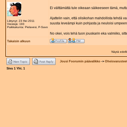
Ei välttämättä tule oikeaan säikeeseen tämä, mut
Ajattelin vain, että olisikohan mahdollista tehdä va
Liittynyt: 23 Hei 2011
suusta leveämpi kuin pohjasta ja neuloisi umpeen v
Viestejä: 193
Paikkakunta: Pielavesi, P-Savo
No okei, vois tehä tuon jouskarin eka valmiiks, sit
Takaisin alkuun
Näytä edelli
Jousi Foorumin päävalikko
->
Oheisvarustee
Sivu
1
Yht.
1