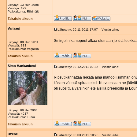
Liittynyt: 13 Huh 2006
Viestejä: 499
Paikkakunta: Riihimäki
Takaisin alkuun
Varjaagi
Lähetetty: 25.11.2011 17:07
Viestin aihe:
Smirgelin kamppeet alkaa olemaan jo sitä luokkaa
Liittynyt: 08 Huh 2011
Viestejä: 383
Paikkakunta: Varjakka
Takaisin alkuun
Simo Hankaniemi
Lähetetty: 02.12.2011 02:22
Viestin aihe:
Ripsut kannattaa leikata aina mahdollisimman ohuik
käsien välissä spiraaleiksi. Kuivuessaan ne jääv
oli suosittua varsinkin eteläisillä preerioilla ja L
Liittynyt: 08 Hei 2004
Viestejä: 4937
Paikkakunta: Turku
Takaisin alkuun
Dzebe
Lähetetty: 03.03.2012 10:28
Viestin aihe: