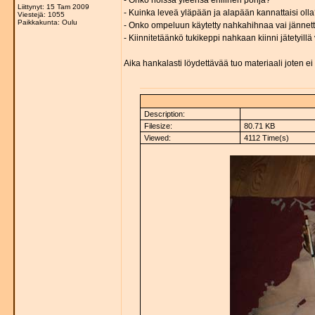
- Onko noissa yleensä erillinen pohja?
Liittynyt: 15 Tam 2009
- Kuinka leveä yläpään ja alapään kannattaisi oll
Viestejä: 1055
Paikkakunta: Oulu
- Onko ompeluun käytetty nahkahihnaa vai jännet
- Kiinnitetäänkö tukikeppi nahkaan kiinni jätetyillä v
Aika hankalasti löydettävää tuo materiaali joten ei v
Description:
Filesize:
80.71 KB
Viewed:
4112 Time(s)