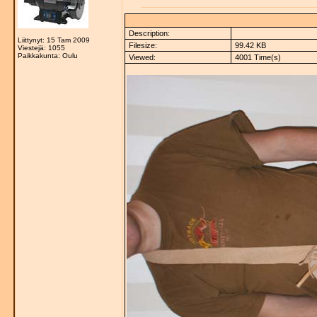
Description:
Liittynyt: 15 Tam 2009
Filesize:
99.42 KB
Viestejä: 1055
Paikkakunta: Oulu
Viewed:
4001 Time(s)