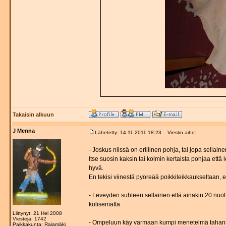
Takaisin alkuun
J Menna
Lähetetty: 14.11.2011 18:23
Viestin aihe:
- Joskus niissä on erillinen pohja, tai jopa sellaine
Itse suosin kaksin tai kolmin kertaista pohjaa että 
hyvä.
En tekisi viinestä pyöreää poikkileikkaukseltaan, e
- Leveyden suhteen sellainen että ainakin 20 nuolta
kolisematta.
Liittynyt: 21 Hel 2008
Viestejä: 1742
- Ompeluun käy varmaan kumpi menetelmä tahansa, 
Paikkakunta: Rajamäki