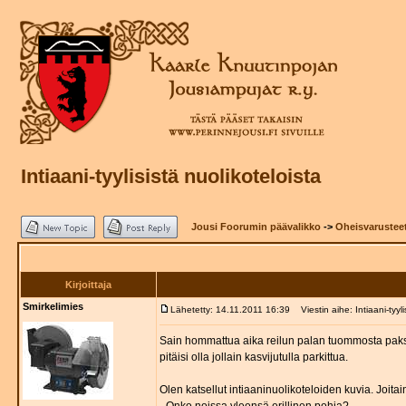
Intiaani-tyylisistä nuolikoteloista
Jousi Foorumin päävalikko
->
Oheisvarustee
Kirjoittaja
Smirkelimies
Lähetetty: 14.11.2011 16:39
Viestin aihe: Intiaani-tyyli
Sain hommattua aika reilun palan tuommosta paks
pitäisi olla jollain kasvijutulla parkittua.
Olen katsellut intiaaninuolikoteloiden kuvia. Joitain