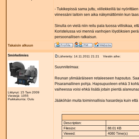
- Tukikepissä sama juttu, viillekkeillä tai nyörittä
viinessäni laitoin sen aika näkymättömiin kun taas 
Sinulla on vielä niin reilu pala tuossa villisikaa, e
Koristelussa voi mennä vanhojen löydöksien peräss
persoonallisen ratkaisun.
Takaisin alkuun
Smirkelimies
Lähetetty: 14.11.2011 21:21
Viestin aihe:
Suunnitelmaa:
Reunan ylimääräiseen retaleeseen hapsutus. Saa j
Pisaramallinen pohja. Hapsupuoleen ehkä 3 koht
vaiheessa voisi ehkä lisätä jotain pientä alareunaa
Liittynyt: 15 Tam 2009
Viestejä: 1055
Paikkakunta: Oulu
Jääköhän muita toiminnallisia hasardeja kuin että 
Description:
Filesize:
88.01 KB
Viewed:
4080 Time(s)