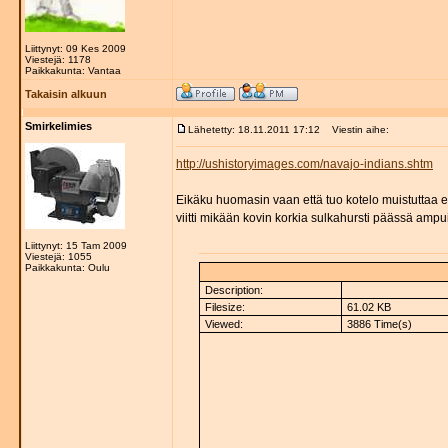
Liittynyt: 09 Kes 2009
Viestejä: 1178
Paikkakunta: Vantaa
Takaisin alkuun
Smirkelimies
Lähetetty: 18.11.2011 17:12
Viestin aihe:
http://ushistoryimages.com/navajo-indians.shtm
Eikäku huomasin vaan että tuo kotelo muistuttaa 
viitti mikään kovin korkia sulkahursti päässä ampui
Liittynyt: 15 Tam 2009
Viestejä: 1055
Paikkakunta: Oulu
Description:
Filesize:
61.02 KB
Viewed:
3886 Time(s)