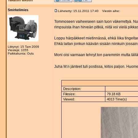
Takaisin alkuun
Smirkelimies
Lähetetty: 15.11.2011 17:40
Viestin aihe:
Tommoseen vaiheeseen sain tuon väkerrettyä. Nuole
rimpsuista ihan hirveän pitkiä, niitä voi vielä pikk
Loppu härpäkkeet mietinnässä, ehkä liika tingeltang
Ehkä laitan jonkun käävän sisään niinkuin jossain
Liittynyt: 15 Tam 2009
Viestejä: 1055
Paikkakunta: Oulu
Moni oisi varmaan tehnyt ton paremmin mutta tällä
Juha M:n jänteet tuli postissa, kiitos paljon. Hu
Description:
Filesize:
79.18 KB
Viewed:
4013 Time(s)