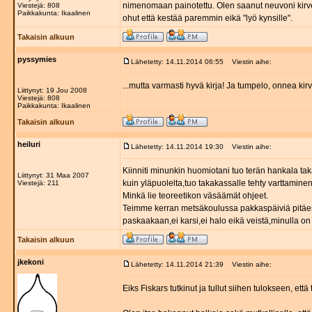
nimenomaan painotettu. Olen saanut neuvoni kirvest
Viestejä: 808
Paikkakunta: Ikaalinen
ohut että kestää paremmin eikä "lyö kynsille".
Takaisin alkuun
pyssymies
Lähetetty: 14.11.2014 06:55
Viestin aihe:
...mutta varmasti hyvä kirja! Ja tumpelo, onnea kir
Liittynyt: 19 Jou 2008
Viestejä: 808
Paikkakunta: Ikaalinen
Takaisin alkuun
heiluri
Lähetetty: 14.11.2014 19:30
Viestin aihe:
Kiinniti minunkin huomiotani tuo terän hankala ta
Liittynyt: 31 Maa 2007
kuin yläpuolelta,tuo takakassalle tehty varttaminen
Viestejä: 211
Minkä lie teoreetikon väsäämät ohjeet.
Teimme kerran metsäkoulussa pakkaspäiviä pitäessä (
paskaakaan,ei karsi,ei halo eikä veistä,minulla on v
Takaisin alkuun
jkekoni
Lähetetty: 14.11.2014 21:39
Viestin aihe:
Eiks Fiskars tutkinut ja tullut siihen tulokseen, e