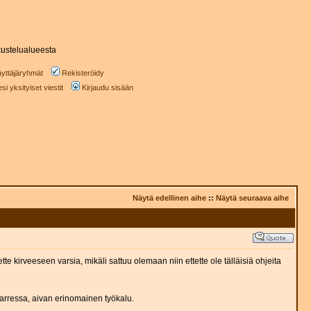
ustelualueesta
yttäjäryhmät
Rekisteröidy
i yksityiset viestit
Kirjaudu sisään
Näytä edellinen aihe
::
Näytä seuraava aihe
tte kirveeseen varsia, mikäli sattuu olemaan niin ettette ole tälläisiä ohjeita
 varressa, aivan erinomainen työkalu.