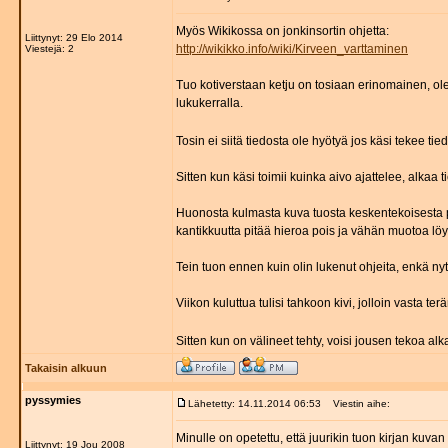
Myös Wikikossa on jonkinsortin ohjetta:
Liittynyt: 29 Elo 2014
http://wikikko.info/wiki/Kirveen_varttaminen
Viestejä: 2
Tuo kotiverstaan ketju on tosiaan erinomainen, ol
lukukerralla.
Tosin ei siitä tiedosta ole hyötyä jos käsi tekee ti
Sitten kun käsi toimii kuinka aivo ajattelee, alkaa 
Huonosta kulmasta kuva tuosta keskentekoisesta pi
kantikkuutta pitää hieroa pois ja vähän muotoa löy
Tein tuon ennen kuin olin lukenut ohjeita, enkä nyt
Viikon kuluttua tulisi tahkoon kivi, jolloin vasta te
Sitten kun on välineet tehty, voisi jousen tekoa alk
Takaisin alkuun
pyssymies
Lähetetty: 14.11.2014 06:53
Viestin aihe:
Minulle on opetettu, että juurikin tuon kirjan kuvan
Liittynyt: 19 Jou 2008