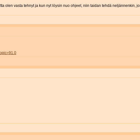
rtta olen vasta tehnyt ja kun nyt löysin nuo ohjeet, niin taidan tehdä neljännenkin, j
topic=91.0