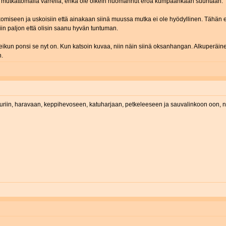
ttä mutkattomalla varrella, enkä ole oikein huomannut eroa kumpaankaan suuntaan.
kkomiseen ja uskoisiin että ainakaan siinä muussa mutka ei ole hyödyllinen. Tähän 
niin paljon että olisin saanu hyvän tuntuman.
 eikun ponsi se nyt on. Kun katsoin kuvaa, niin näin siinä oksanhangan. Alkuperäi
n.
suriin, haravaan, keppihevoseen, katuharjaan, petkeleeseen ja sauvalinkoon oon, 