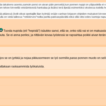
ala takakeno asento,samoin ponsi on aivan päin persettä,kun ponnen nuppi on yläpuolella ei va
en tekee kirveellä veistämisestä hankalaa ja lisäksi terä lipeää esimerkiksi oksiessa todella h
äessä (kelit olivat opettajille liian kylmiä) erään vanhan kirjasen ohjeiden mukaiset kirveenva
a on vielä tallessa "retkikirves"noilta parilta pakkaspäivältä eikä sillä viitsi edes kantoja naput
Tuosta nupista (eli "hepistä") isäukko sanoi, että se, onko sitä vai ei on makuasia, mu
puuta. Se ei anna periksi, ja riittävän kovaa lyödessä se rapsahtaa poikki aivan terän
n,jos se on jyrkkä ja nojaa pikkusormeen se lyö sormille,paras ponnen muoto on sel
ttakaan raskaammista työkaluista.