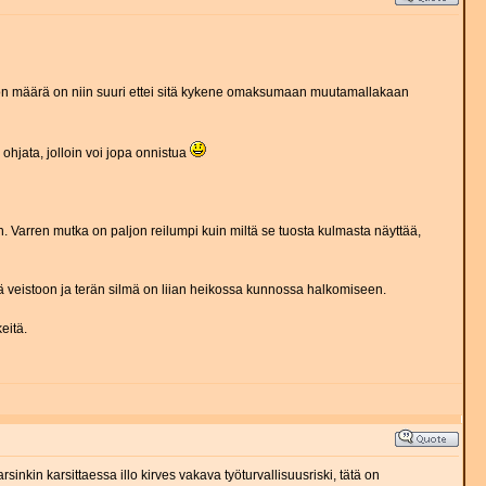
tiedon määrä on niin suuri ettei sitä kykene omaksumaan muutamallakaan
 ohjata, jolloin voi jopa onnistua
. Varren mutka on paljon reilumpi kuin miltä se tuosta kulmasta näyttää,
itkä veistoon ja terän silmä on liian heikossa kunnossa halkomiseen.
eitä.
sinkin karsittaessa illo kirves vakava työturvallisuusriski, tätä on