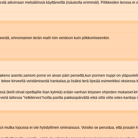
ä aikoinaan metsätöissä käyttäneiltä (isäukolta enimmät). Pillkkeiden teossa ei ole 
veestä, erinomainen terän malli niin veistoon kuin pilkkomiseenkin.
kakeno asento,samoin ponsi on aivan päin persettä,kun ponnen nuppi on yläpuolella
 tekee kirveellä veistämisestä hankalaa ja lisäksi terä lipeää esimerkiksi oksiessa t
kelit olivat opettajille liian kylmiä) erään vanhan kirjasen ohjeiden mukaiset kirve
ielä tallessa "retkikirves"noilta parilta pakkaspäivältä eikä sillä viitsi edes kantoja 
ttä toi mutka lopussa ei ole hyödyllinen ominaisuus. Voisiko se perustua, että jossain