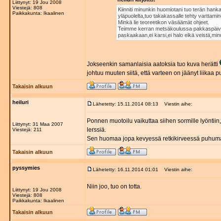
Liittynyt: 19 Jou 2008
Viestejä: 808
Kiinniti minunkin huomiotani tuo terän hank
Paikkakunta: Ikaalinen
yläpuolelta,tuo takakassalle tehty varttamin
Minkä lie teoreetikon väsäämät ohjeet.
Teimme kerran metsäkoulussa pakkaspäiviä pit
paskaakaan,ei karsi,ei halo eikä veistä,minull
Jokseenkin samanlaisia aatoksia tuo kuva herätti
johtuu muuten siitä, että varteen on jäänyt liikaa 
Takaisin alkuun
heiluri
Lähetetty: 15.11.2014 08:13
Viestin aihe:
Ponnen muotoilu vaikuttaa siihen sormille lyöntii
Liittynyt: 31 Maa 2007
lerssiä.
Viestejä: 211
Sen huomaa jopa kevyessä retkikirveessä puhuma
Takaisin alkuun
pyssymies
Lähetetty: 16.11.2014 01:01
Viestin aihe:
Niin joo, tuo on totta.
Liittynyt: 19 Jou 2008
Viestejä: 808
Paikkakunta: Ikaalinen
Takaisin alkuun