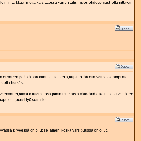
niin tarkkaa, mutta karsittaessa varren tulisi myös ehdottomasti olla riittävän
 ei varren päästä saa kunnollista otetta,nupin pitää olla voimakkaampi ala-
odella herkästi.
envarret,olivat kuulema osa jotain muinaista väikkäriä,eikä niillä kirveillä tee
naputella,ponsi lyö sormille.
 hyvässä kirveessä on ollut sellainen, koska varsipuussa on ollut.