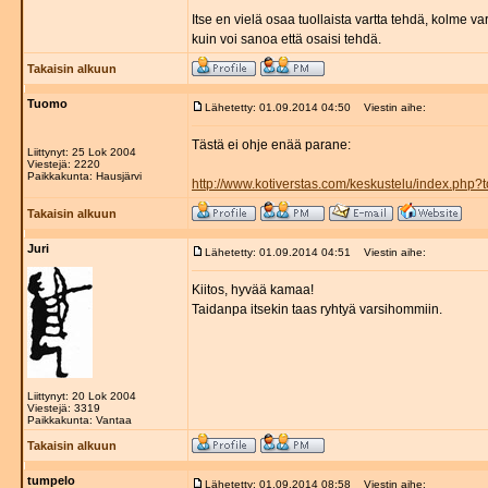
Itse en vielä osaa tuollaista vartta tehdä, kolme va
kuin voi sanoa että osaisi tehdä.
Takaisin alkuun
Tuomo
Lähetetty: 01.09.2014 04:50
Viestin aihe:
Tästä ei ohje enää parane:
Liittynyt: 25 Lok 2004
Viestejä: 2220
Paikkakunta: Hausjärvi
http://www.kotiverstas.com/keskustelu/index.php?
Takaisin alkuun
Juri
Lähetetty: 01.09.2014 04:51
Viestin aihe:
Kiitos, hyvää kamaa!
Taidanpa itsekin taas ryhtyä varsihommiin.
Liittynyt: 20 Lok 2004
Viestejä: 3319
Paikkakunta: Vantaa
Takaisin alkuun
tumpelo
Lähetetty: 01.09.2014 08:58
Viestin aihe: