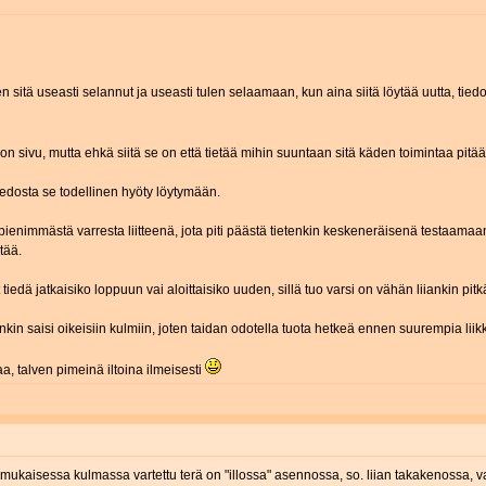
en sitä useasti selannut ja useasti tulen selaamaan, kun aina siitä löytää uutta, 
edon sivu, mutta ehkä siitä se on että tietää mihin suuntaan sitä käden toimintaa pitää
tiedosta se todellinen hyöty löytymään.
enimmästä varresta liitteenä, jota piti päästä tietenkin keskeneräisenä testaamaan
tää.
 tiedä jatkaisiko loppuun vai aloittaisiko uuden, sillä tuo varsi on vähän liiankin p
ränkin saisi oikeisiin kulmiin, joten taidan odotella tuota hetkeä ennen suurempia liikk
aa, talven pimeinä iltoina ilmeisesti
 mukaisessa kulmassa vartettu terä on "illossa" asennossa, so. liian takakenossa, var