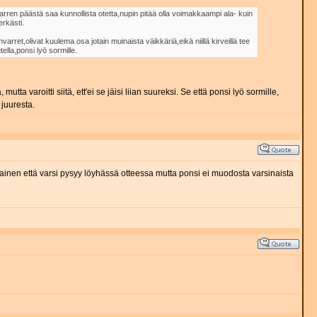
rren päästä saa kunnollista otetta,nupin pitää olla voimakkaampi ala- kuin
erkästi.
rret,olivat kuulema osa jotain muinaista väikkäriä,eikä niillä kirveillä tee
ella,ponsi lyö sormille.
tta varoitti siitä, ett'ei se jäisi liian suureksi. Se että ponsi lyö sormille,
 juuresta.
lainen että varsi pysyy löyhässä otteessa mutta ponsi ei muodosta varsinaista