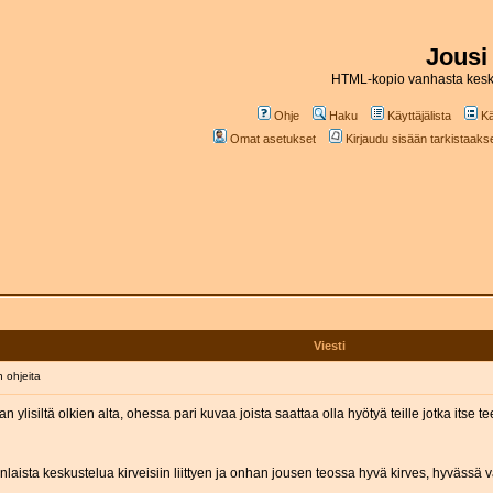
Jousi
HTML-kopio vanhasta kesk
Ohje
Haku
Käyttäjälista
Kä
Omat asetukset
Kirjaudu sisään tarkistaakses
Viesti
 ohjeita
isiltä olkien alta, ohessa pari kuvaa joista saattaa olla hyötyä teille jotka itse tee
inlaista keskustelua kirveisiin liittyen ja onhan jousen teossa hyvä kirves, hyvässä