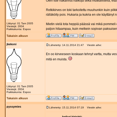
Olen itse hakannut halkoja sekä mutkallisella, e
Retkikirves on toki tarkoitettu muuhunkin kuin pil
rälläköity pois. Hukaria ja kukria en ole käyttänyt 
Liittynyt: 01 Tam 2005
Mietin vielä tota heppiä päässä vai mikä pommeli
Viestejä: 2834
paljon hitaampaa, kuin melkein sopivan paksuise
Paikkakunta: Espoo
Takaisin alkuun
jkekoni
Lähetetty: 14.11.2014 21:47
Viestin aihe:
En oo kirveeseen koskaan tehnyt vartta, mutta ve
mitä en muista.
Liittynyt: 01 Tam 2005
Viestejä: 2834
Paikkakunta: Espoo
Takaisin alkuun
pyssymies
Lähetetty: 15.11.2014 07:19
Viestin aihe:
heiluri kirjoitti: