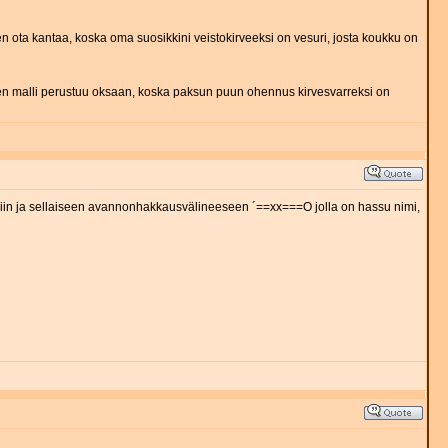
en ota kantaa, koska oma suosikkini veistokirveeksi on vesuri, josta koukku on
nen malli perustuu oksaan, koska paksun puun ohennus kirvesvarreksi on
niin ja sellaiseen avannonhakkausvälineeseen ´==xx===O jolla on hassu nimi,