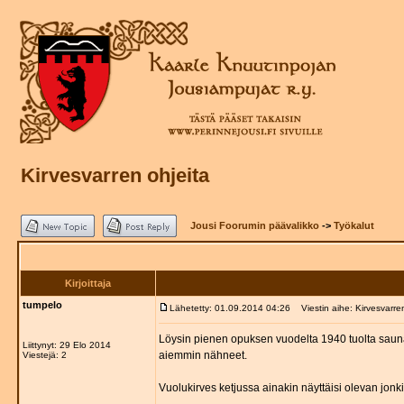
Kirvesvarren ohjeita
Jousi Foorumin päävalikko
->
Työkalut
Kirjoittaja
tumpelo
Lähetetty: 01.09.2014 04:26
Viestin aihe: Kirvesvarren
Löysin pienen opuksen vuodelta 1940 tuolta saunan yl
Liittynyt: 29 Elo 2014
aiemmin nähneet.
Viestejä: 2
Vuolukirves ketjussa ainakin näyttäisi olevan jonk