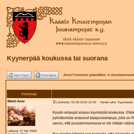
Kyynerpää koukussa tai suorana
Jousi Foorumin päävalikko
->
Jousiammuntat
Kirjoittaja
Martti Auer
Lähetetty: 03.09.2015 15:40
Viestin aihe: Kyynerpää 
Kyudo-ampujat ampuu kyynärpää koukussa. Ehkä fi
pyörätuolista ampunut taljajousiampuja, jolla o
sanoo, että jousiammunnassa ei ole mitään väärä
Liittynyt: 27 Hei 2004