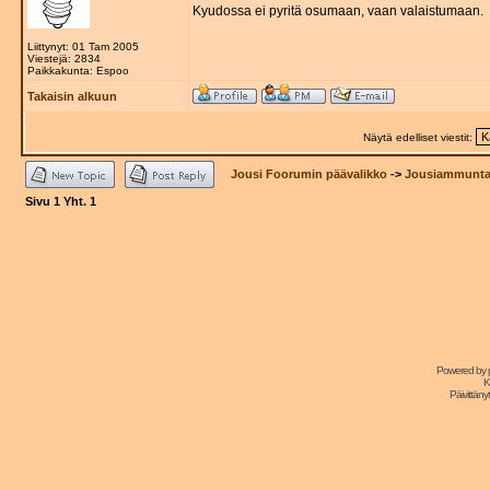
Kyudossa ei pyritä osumaan, vaan valaistumaan.
Liittynyt: 01 Tam 2005
Viestejä: 2834
Paikkakunta: Espoo
Takaisin alkuun
Näytä edelliset viestit:
Jousi Foorumin päävalikko
->
Jousiammuntat
Sivu
1
Yht.
1
Powered by
K
Päivittänyt