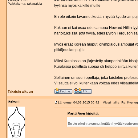
Itse olenkin lähinnä sen kannalla, että jokaisella 
Viestejä: 2043
Paikkakunta: takapajula
tyylinsä myös kaikille muille.
En ole oikein tavannut ketään hyvää kyudo-ampujaa
Kukaan ei kai osaa edes ampua Howard Hillin tyylil
harjoituksissa, jota tyyliä, edes Byron Ferguson 
Myös eräät Korean huiput, olympiajousiampujat voi
pitkäjousiampujille.
Miksi Kuralassa on järjestetty alunperinkään kisoja,
Kuralassa poliittista suojaa oli helppo siirtyä kuite
_________________
Sellainen on suuri opettaja, joka taistelee professo
Viisautta ei voi kuitenkaan voittaa edes viisaudella
Takaisin alkuun
jkekoni
Lähetetty: 04.09.2015 06:42
Viestin aihe: Re: Kyyner
Martti Auer kirjoitti:
En ole oikein tavannut ketään hyvää kyudo-ampuj