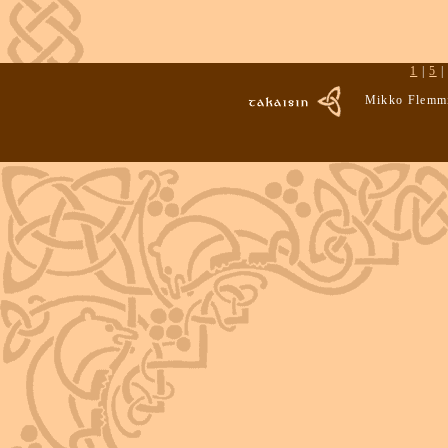
1
|
5
Mikko Flemmi