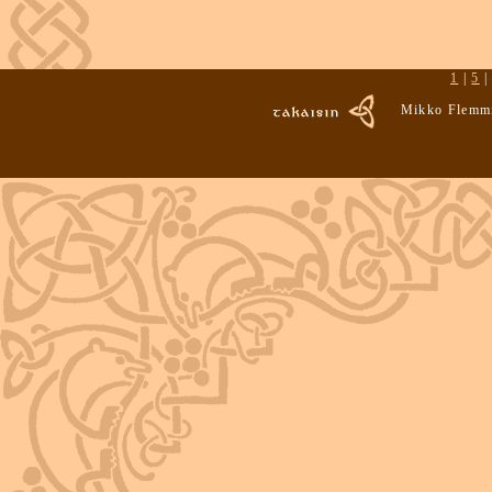
1
|
5
Mikko Flemmi