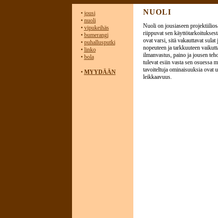
NUOLI
•
jousi
•
nuoli
Nuoli on jousiaseen projektiilio
•
vipukeihäs
riippuvat sen käyttötarkoitukses
•
bumerangi
ovat varsi, sitä vakauttavat sulat
•
puhallusputki
nopeuteen ja tarkkuuteen vaikutta
•
linko
ilmanvastus, paino ja jousen te
•
bola
tulevat esiin vasta sen osuessa 
tavoiteltuja ominaisuuksia ovat 
•
MYYDÄÄN
leikkaavuus.