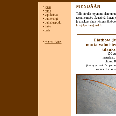
MYYDÄÄN
•
jousi
•
nuoli
Tällä sivulla myymme alan tuotteit
•
vipukeihäs
teemme myös tilaustöitä, kuten j
•
bumerangi
ja tilaukset yhdistyksen sähköpos
•
puhallusputki
info@perinnejousi.fi
•
linko
•
bola
Flatbow (
•
MYYDÄÄN
mutta valmiste
tilauks
150 eu
materiaali:
pituus: 
jäykkyys: noin 50 paun
valmistettu: ke