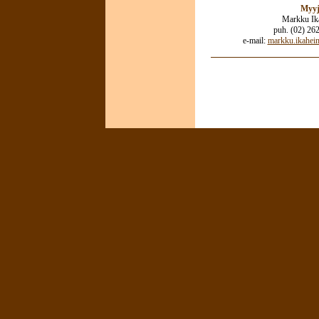
Myy
Markku Ik
puh. (02) 26
e-mail:
markku.ikahei