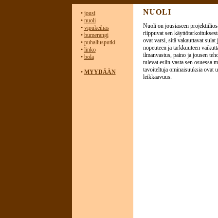
NUOLI
•
jousi
•
nuoli
Nuoli on jousiaseen projektiilio
•
vipukeihäs
riippuvat sen käyttötarkoitukses
•
bumerangi
ovat varsi, sitä vakauttavat sulat
•
puhallusputki
nopeuteen ja tarkkuuteen vaikutta
•
linko
ilmanvastus, paino ja jousen te
•
bola
tulevat esiin vasta sen osuessa 
tavoiteltuja ominaisuuksia ovat 
•
MYYDÄÄN
leikkaavuus.