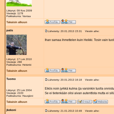
Liittynyt: 09 Kes 2009
Viestejä: 1178
Paikkakunta: Vantaa
Takaisin alkuun
patis
Lähetetty: 20.01.2013 15:31
Viestin aihe:
Ihan samaa ihmettelen kuin Heikki. Tosin vain tuo
Liittynyt: 17 Lok 2010
Viestejä: 288
Paikkakunta: Helsinki
Takaisin alkuun
Tuomo
Lähetetty: 20.01.2013 16:18
Viestin aihe:
Eikös noin jyrkkä kulma (ja varsinkin tuolla onnist
Liittynyt: 25 Lok 2004
Se ei tietenkään olisi aivan autenttista mutta ei si
Viestejä: 2220
Paikkakunta: Hausjärvi
Takaisin alkuun
jkekoni
Lähetetty: 21.01.2013 10:49
Viestin aihe: