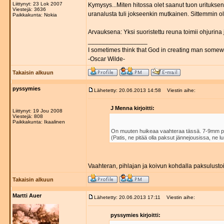
Liittynyt: 23 Lok 2007
Kymysys...Miten hitossa olet saanut tuon uritukse
Viestejä: 3636
uranalusta tuli jokseenkin mutkainen. Sittemmin o
Paikkakunta: Nokia
Arvauksena: Yksi suoristettu reuna toimii ohjurina j
_________________
I sometimes think that God in creating man somewh
-Oscar Wilde-
Takaisin alkuun
pyssymies
Lähetetty: 20.06.2013 14:58
Viestin aihe:
J Menna kirjoitti:
Liittynyt: 19 Jou 2008
Viestejä: 808
Paikkakunta: Ikaalinen
On muuten huikeaa vaahteraa tässä. 7-9mm pak
(Patis, ne pitää olla paksut jännejousissa, ne lus
Vaahteran, pihlajan ja koivun kohdalla paksulustois
Takaisin alkuun
Martti Auer
Lähetetty: 20.06.2013 17:11
Viestin aihe:
pyssymies kirjoitti: