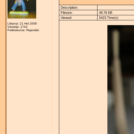
Description:
Filesize:
48.76 KB
Viewed:
5423 Time(s)
Liittynyt: 21 Hel 2008
Viestejä: 1742
Paikkakunta: Rajamäki