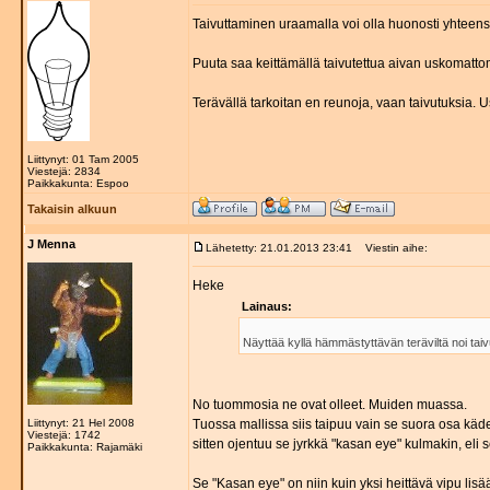
Taivuttaminen uraamalla voi olla huonosti yhteen
Puuta saa keittämällä taivutettua aivan uskomattom
Terävällä tarkoitan en reunoja, vaan taivutuksia. U
Liittynyt: 01 Tam 2005
Viestejä: 2834
Paikkakunta: Espoo
Takaisin alkuun
J Menna
Lähetetty: 21.01.2013 23:41
Viestin aihe:
Heke
Lainaus:
Näyttää kyllä hämmästyttävän teräviltä noi tai
No tuommosia ne ovat olleet. Muiden muassa.
Liittynyt: 21 Hel 2008
Tuossa mallissa siis taipuu vain se suora osa kä
Viestejä: 1742
sitten ojentuu se jyrkkä "kasan eye" kulmakin, eli
Paikkakunta: Rajamäki
Se "Kasan eye" on niin kuin yksi heittävä vipu lisä