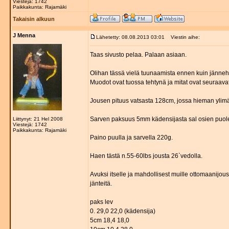
Viestejä: 1742
Paikkakunta: Rajamäki
Takaisin alkuun
J Menna
Lähetetty: 08.08.2013 03:01
Viestin aihe:
Taas sivusto pelaa. Palaan asiaan.
Olihan tässä vielä tuunaamista ennen kuin jännehö
Muodot ovat tuossa tehtynä ja mitat ovat seuraavat
Jousen pituus vatsasta 128cm, jossa hieman ylimää
Sarven paksuus 5mm kädensijasta sal osien puoleen
Liittynyt: 21 Hel 2008
Viestejä: 1742
Paikkakunta: Rajamäki
Paino puulla ja sarvella 220g.
Haen tästä n.55-60lbs jousta 26`vedolla.
Avuksi itselle ja mahdollisest muille ottomaanijou
jänteitä.
paks lev
0. 29,0 22,0 (kädensija)
5cm 18,4 18,0