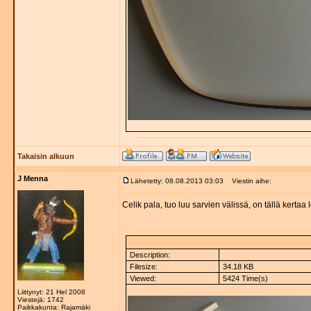
Takaisin alkuun
J Menna
Lähetetty: 08.08.2013 03:03
Viestin aihe:
Celik pala, tuo luu sarvien välissä, on tällä kertaa
Description:
Filesize:
34.18 KB
Viewed:
5424 Time(s)
Liittynyt: 21 Hel 2008
Viestejä: 1742
Paikkakunta: Rajamäki