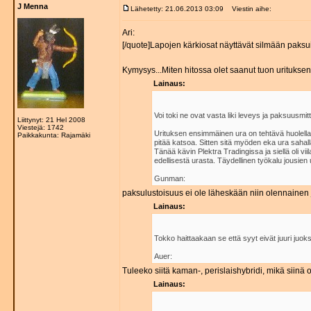
J Menna
Lähetetty: 21.06.2013 03:09
Viestin aihe:
Ari:
[/quote]Lapojen kärkiosat näyttävät silmään paksuilt
Kymysys...Miten hitossa olet saanut tuon uritukse
Lainaus:
Voi toki ne ovat vasta liki leveys ja paksuusmitt
Liittynyt: 21 Hel 2008
Viestejä: 1742
Urituksen ensimmäinen ura on tehtävä huolella. Si
Paikkakunta: Rajamäki
pitää katsoa. Sitten sitä myöden eka ura sahalla
Tänää kävin Plektra Tradingissa ja siellä oli vi
edellisestä urasta. Täydellinen työkalu jousien 
Gunman:
paksulustoisuus ei ole läheskään niin olennainen ju
Lainaus:
Tokko haittaakaan se että syyt eivät juuri juok
Auer:
Tuleeko siitä kaman-, perislaishybridi, mikä siinä
Lainaus: