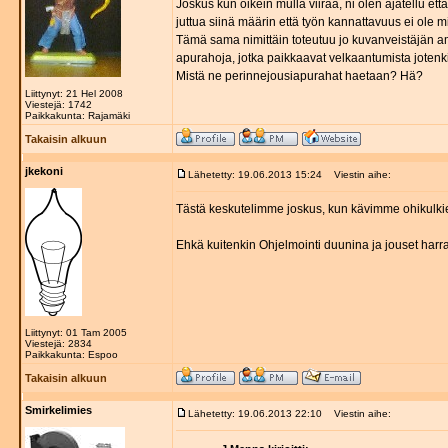
Joskus kun oikein mulla viiraa, ni olen ajatellu et
juttua siinä määrin että työn kannattavuus ei ole
Tämä sama nimittäin toteutuu jo kuvanveistäjän a
apurahoja, jotka paikkaavat velkaantumista jotenk
Mistä ne perinnejousiapurahat haetaan? Hä?
Liittynyt: 21 Hel 2008
Viestejä: 1742
Paikkakunta: Rajamäki
Takaisin alkuun
jkekoni
Lähetetty: 19.06.2013 15:24
Viestin aihe:
Tästä keskutelimme joskus, kun kävimme ohikulkie
Ehkä kuitenkin Ohjelmointi duunina ja jouset harra
Liittynyt: 01 Tam 2005
Viestejä: 2834
Paikkakunta: Espoo
Takaisin alkuun
Smirkelimies
Lähetetty: 19.06.2013 22:10
Viestin aihe: