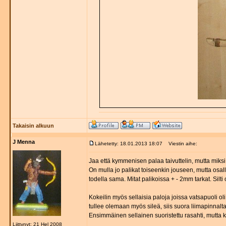
Takaisin alkuun
J Menna
Lähetetty: 18.01.2013 18:07
Viestin aihe:
Jaa että kymmenisen palaa taivuttelin, mutta miksi 
On mulla jo palikat toiseenkin jouseen, mutta osall
todella sama. Mitat palikoissa + - 2mm tarkat. Silti 
Kokeilin myös sellaisia paloja joissa vatsapuoli oli
tullee olemaan myös sileä, siis suora liimapinnalt
Ensimmäinen sellainen suoristettu rasahti, mutta ku
Liittynyt: 21 Hel 2008