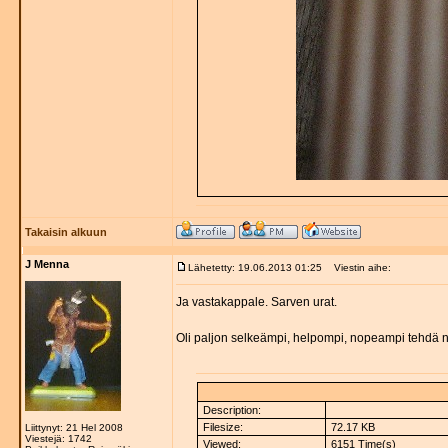
Takaisin alkuun
J Menna
Lähetetty: 19.06.2013 01:25
Viestin aihe:
Ja vastakappale. Sarven urat.
Oli paljon selkeämpi, helpompi, nopeampi tehdä n
Description:
Filesize:
72.17 KB
Liittynyt: 21 Hel 2008
Viestejä: 1742
Viewed:
6151 Time(s)