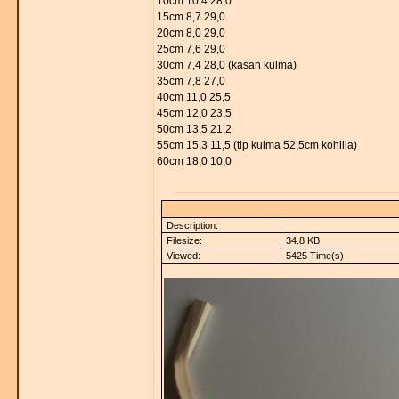
10cm 10,4 28,0
15cm 8,7 29,0
20cm 8,0 29,0
25cm 7,6 29,0
30cm 7,4 28,0 (kasan kulma)
35cm 7,8 27,0
40cm 11,0 25,5
45cm 12,0 23,5
50cm 13,5 21,2
55cm 15,3 11,5 (tip kulma 52,5cm kohilla)
60cm 18,0 10,0
Description:
Filesize:
34.8 KB
Viewed:
5425 Time(s)