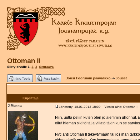
Ottoman II
Siirry sivulle
1
,
2
,
3
Seuraava
Jousi Foorumin päävalikko
->
Jouset
Kirjoittaja
J Menna
Lähetetty: 18.01.2013 18:00
Viestin aihe: Ottoman II
Niin, uutta peliin kuten olen jo aiemmin uhonnut. 
ollut hieman siklitöitä ja viilatöitäkin kun se sarv
Nyt lähti Ottoman II tekeytymään tai jos ihan tarkko