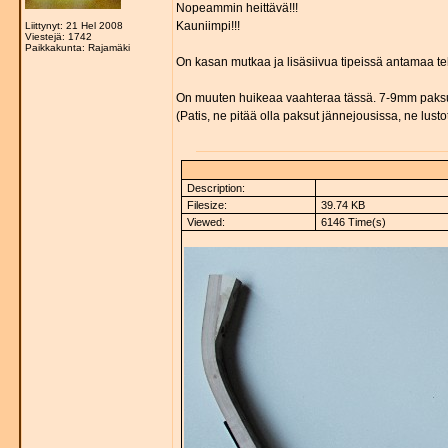
Nopeammin heittävä!!!
Kauniimpi!!!
Liittynyt: 21 Hel 2008
Viestejä: 1742
Paikkakunta: Rajamäki
On kasan mutkaa ja lisäsiivua tipeissä antamaa teh
On muuten huikeaa vaahteraa tässä. 7-9mm paksut 
(Patis, ne pitää olla paksut jännejousissa, ne lustot
Description:
Filesize:
39.74 KB
Viewed:
6146 Time(s)