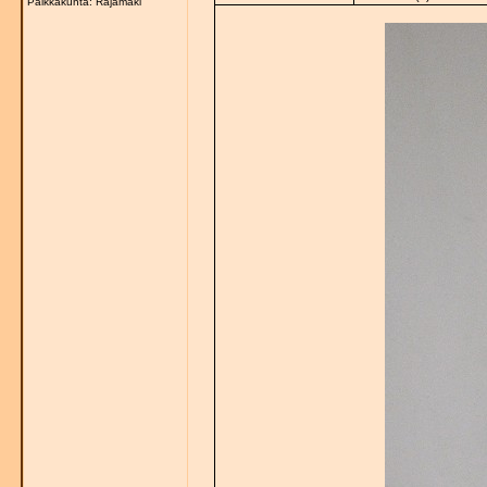
Paikkakunta: Rajamäki