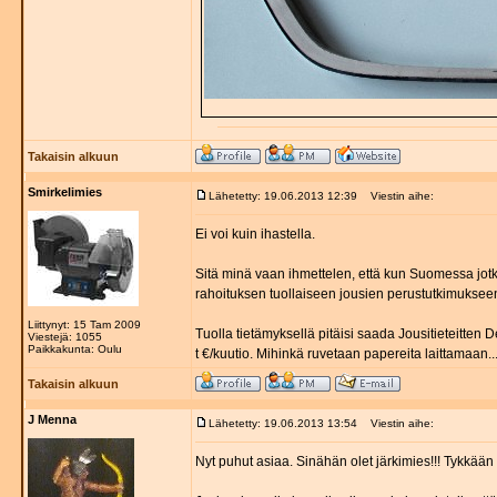
Takaisin alkuun
Smirkelimies
Lähetetty: 19.06.2013 12:39
Viestin aihe:
Ei voi kuin ihastella.
Sitä minä vaan ihmettelen, että kun Suomessa jotk
rahoituksen tuollaiseen jousien perustutkimuksee
Liittynyt: 15 Tam 2009
Tuolla tietämyksellä pitäisi saada Jousitieteitte
Viestejä: 1055
Paikkakunta: Oulu
t €/kuutio. Mihinkä ruvetaan papereita laittamaan..
Takaisin alkuun
J Menna
Lähetetty: 19.06.2013 13:54
Viestin aihe:
Nyt puhut asiaa. Sinähän olet järkimies!!! Tykkään 