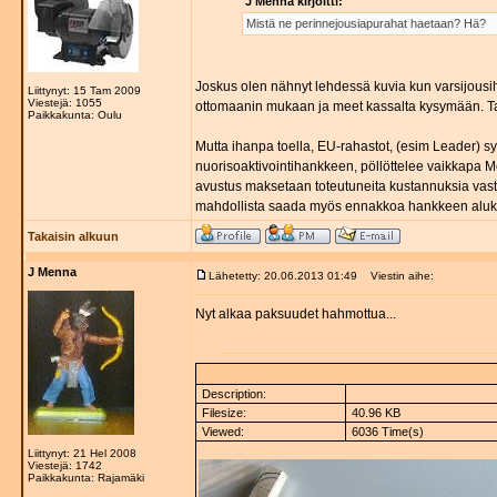
J Menna kirjoitti:
Mistä ne perinnejousiapurahat haetaan? Hä?
Joskus olen nähnyt lehdessä kuvia kun varsijousi
Liittynyt: 15 Tam 2009
Viestejä: 1055
ottomaanin mukaan ja meet kassalta kysymään. Tai
Paikkakunta: Oulu
Mutta ihanpa toella, EU-rahastot, (esim Leader) 
nuorisoaktivointihankkeen, pöllöttelee vaikkapa M
avustus maksetaan toteutuneita kustannuksia vastaan
mahdollista saada myös ennakkoa hankkeen aluk
Takaisin alkuun
J Menna
Lähetetty: 20.06.2013 01:49
Viestin aihe:
Nyt alkaa paksuudet hahmottua...
Description:
Filesize:
40.96 KB
Viewed:
6036 Time(s)
Liittynyt: 21 Hel 2008
Viestejä: 1742
Paikkakunta: Rajamäki