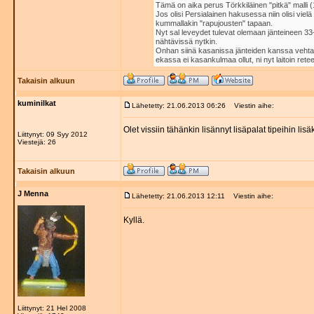
Tämä on aika perus Törkkiläinen "pitkä" malli 
Jos olisi Persialainen hakusessa niin olisi vi
kummallakin "rapujousten" tapaan.
Nyt sal leveydet tulevat olemaan jänteineen 33-
nähtävissä nytkin.
Onhan siinä kasanissa jänteiden kanssa vehta
ekassa ei kasankulmaa ollut, ni nyt laitoin retee
Takaisin alkuun
kuminilkat
Lähetetty: 21.06.2013 06:26
Viestin aihe:
Olet vissiin tähänkin lisännyt lisäpalat tipeihin l
Liittynyt: 09 Syy 2012
Viestejä: 26
Takaisin alkuun
J Menna
Lähetetty: 21.06.2013 12:11
Viestin aihe:
Kyllä.
Liittynyt: 21 Hel 2008