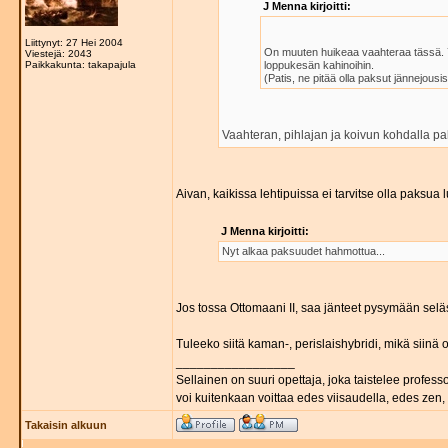
J Menna kirjoitti:
Liittynyt: 27 Hei 2004
On muuten huikeaa vaahteraa tässä. 7
Viestejä: 2043
Paikkakunta: takapajula
loppukesän kahinoihin.
(Patis, ne pitää olla paksut jännejousis
Vaahteran, pihlajan ja koivun kohdalla pak
Aivan, kaikissa lehtipuissa ei tarvitse olla paksua
J Menna kirjoitti:
Nyt alkaa paksuudet hahmottua...
Jos tossa Ottomaani II, saa jänteet pysymään seläss
Tuleeko siitä kaman-, perislaishybridi, mikä siinä
_________________
Sellainen on suuri opettaja, joka taistelee professo
voi kuitenkaan voittaa edes viisaudella, edes zen, 
Takaisin alkuun