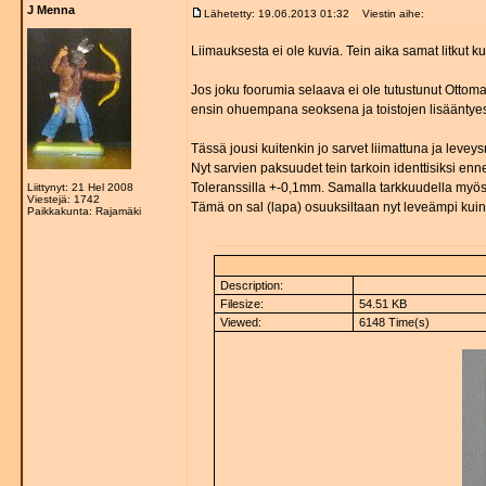
J Menna
Lähetetty: 19.06.2013 01:32
Viestin aihe:
Liimauksesta ei ole kuvia. Tein aika samat litkut
Jos joku foorumia selaava ei ole tutustunut Ottoman
ensin ohuempana seoksena ja toistojen lisääntyes
Tässä jousi kuitenkin jo sarvet liimattuna ja leveys
Nyt sarvien paksuudet tein tarkoin identtisiksi enn
Toleranssilla +-0,1mm. Samalla tarkkuudella myös
Liittynyt: 21 Hel 2008
Viestejä: 1742
Tämä on sal (lapa) osuuksiltaan nyt leveämpi kuin
Paikkakunta: Rajamäki
Description:
Filesize:
54.51 KB
Viewed:
6148 Time(s)