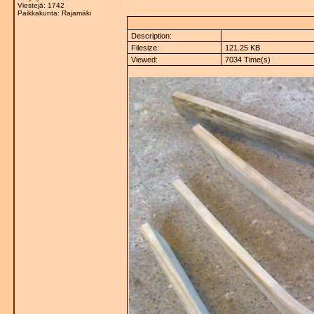
Viestejä: 1742
Paikkakunta: Rajamäki
Description:
Filesize:
121.25 KB
Viewed:
7034 Time(s)