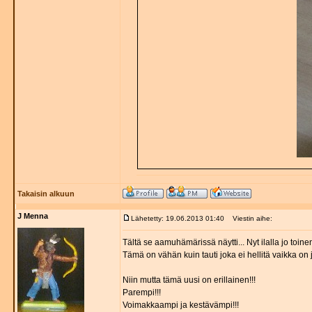
Takaisin alkuun
J Menna
Lähetetty: 19.06.2013 01:40
Viestin aihe:
Tältä se aamuhämärissä näytti... Nyt ilalla jo toin
Tämä on vähän kuin tauti joka ei hellitä vaikka on j
Niin mutta tämä uusi on erillainen!!!
Parempi!!!
Voimakkaampi ja kestävämpi!!!