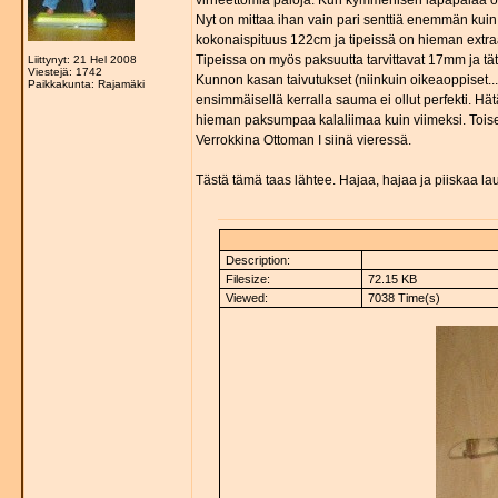
virheettömiä paloja. Kun kymmenisen lapapalaa oli
Nyt on mittaa ihan vain pari senttiä enemmän kuin 
kokonaispituus 122cm ja tipeissä on hieman extra
Tipeissa on myös paksuutta tarvittavat 17mm ja täte
Liittynyt: 21 Hel 2008
Viestejä: 1742
Kunnon kasan taivutukset (niinkuin oikeaoppiset..
Paikkakunta: Rajamäki
ensimmäisellä kerralla sauma ei ollut perfekti. Hätä
hieman paksumpaa kalaliimaa kuin viimeksi. Toise
Verrokkina Ottoman I siinä vieressä.
Tästä tämä taas lähtee. Hajaa, hajaa ja piiskaa laut
Description:
Filesize:
72.15 KB
Viewed:
7038 Time(s)