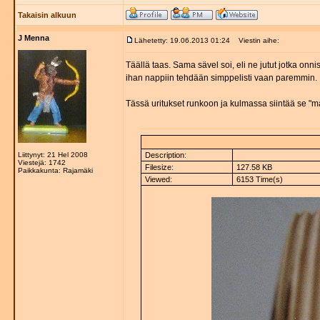
Takaisin alkuun
J Menna
Lähetetty: 19.06.2013 01:24
Viestin aihe:
Täällä taas. Sama sävel soi, eli ne jutut jotka on
ihan nappiin tehdään simppelisti vaan paremmin.
Tässä uritukset runkoon ja kulmassa siintää se "m
Liittynyt: 21 Hel 2008
Description:
Viestejä: 1742
Filesize:
127.58 KB
Paikkakunta: Rajamäki
Viewed:
6153 Time(s)