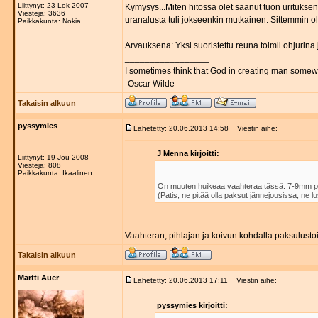
Liittynyt: 23 Lok 2007
Kymysys...Miten hitossa olet saanut tuon uritukse
Viestejä: 3636
uranalusta tuli jokseenkin mutkainen. Sittemmin o
Paikkakunta: Nokia
Arvauksena: Yksi suoristettu reuna toimii ohjurina j
_________________
I sometimes think that God in creating man somewh
-Oscar Wilde-
Takaisin alkuun
pyssymies
Lähetetty: 20.06.2013 14:58
Viestin aihe:
J Menna kirjoitti:
Liittynyt: 19 Jou 2008
Viestejä: 808
Paikkakunta: Ikaalinen
On muuten huikeaa vaahteraa tässä. 7-9mm pak
(Patis, ne pitää olla paksut jännejousissa, ne lus
Vaahteran, pihlajan ja koivun kohdalla paksulustois
Takaisin alkuun
Martti Auer
Lähetetty: 20.06.2013 17:11
Viestin aihe:
pyssymies kirjoitti: