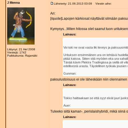
J Menna
Lähetetty: 21.06.2013 03:09
Viestin aihe:
Ari:
[/quote]Lapojen kärkiosat näyttävät silmään paksuilt
Kymysys...Miten hitossa olet saanut tuon uritukse
Lainaus:
Voi toki ne ovat vasta liki leveys ja paksuusmitt
Liittynyt: 21 Hel 2008
Viestejä: 1742
Urituksen ensimmäinen ura on tehtävä huolella. Si
Paikkakunta: Rajamäki
pitää katsoa. Sitten sitä myöden eka ura sahalla
Tänää kävin Plektra Tradingissa ja siellä oli vi
edellisestä urasta. Täydellinen työkalu jousien 
Gunman:
paksulustoisuus ei ole läheskään niin olennainen ju
Lainaus:
Tokko haittaakaan se että syyt eivät juuri juok
Auer:
Tuleeko siitä kaman-, perislaishybridi, mikä siinä
Lainaus: