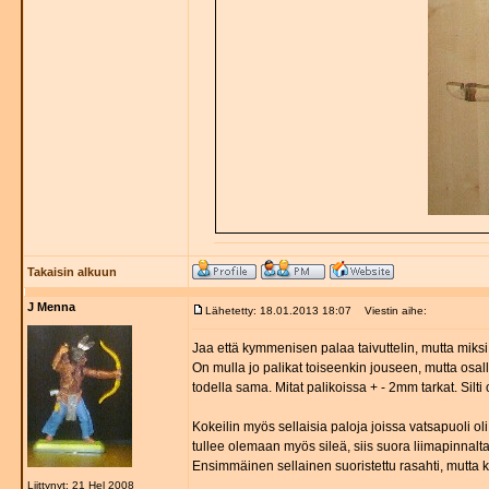
Takaisin alkuun
J Menna
Lähetetty: 18.01.2013 18:07
Viestin aihe:
Jaa että kymmenisen palaa taivuttelin, mutta miksi 
On mulla jo palikat toiseenkin jouseen, mutta osall
todella sama. Mitat palikoissa + - 2mm tarkat. Silti 
Kokeilin myös sellaisia paloja joissa vatsapuoli oli
tullee olemaan myös sileä, siis suora liimapinnalt
Ensimmäinen sellainen suoristettu rasahti, mutta ku
Liittynyt: 21 Hel 2008