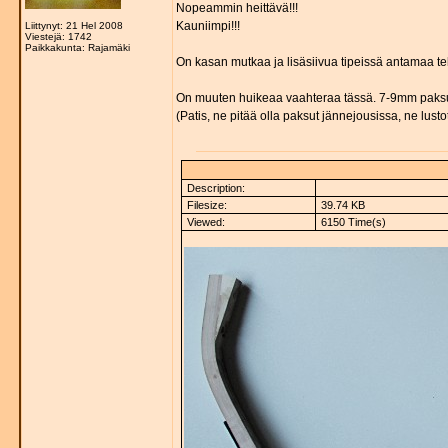
Nopeammin heittävä!!!
Kauniimpi!!!
Liittynyt: 21 Hel 2008
Viestejä: 1742
Paikkakunta: Rajamäki
On kasan mutkaa ja lisäsiivua tipeissä antamaa teh
On muuten huikeaa vaahteraa tässä. 7-9mm paksut 
(Patis, ne pitää olla paksut jännejousissa, ne lustot
Description:
Filesize:
39.74 KB
Viewed:
6150 Time(s)