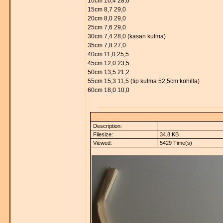
10cm 10,4 28,0
15cm 8,7 29,0
20cm 8,0 29,0
25cm 7,6 29,0
30cm 7,4 28,0 (kasan kulma)
35cm 7,8 27,0
40cm 11,0 25,5
45cm 12,0 23,5
50cm 13,5 21,2
55cm 15,3 11,5 (tip kulma 52,5cm kohilla)
60cm 18,0 10,0
Description:
Filesize:
34.8 KB
Viewed:
5429 Time(s)