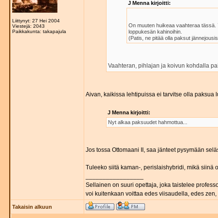
J Menna kirjoitti:
Liittynyt: 27 Hei 2004
On muuten huikeaa vaahteraa tässä. 7
Viestejä: 2043
Paikkakunta: takapajula
loppukesän kahinoihin.
(Patis, ne pitää olla paksut jännejousis
Vaahteran, pihlajan ja koivun kohdalla pak
Aivan, kaikissa lehtipuissa ei tarvitse olla paksua
J Menna kirjoitti:
Nyt alkaa paksuudet hahmottua...
Jos tossa Ottomaani II, saa jänteet pysymään seläss
Tuleeko siitä kaman-, perislaishybridi, mikä siinä
_________________
Sellainen on suuri opettaja, joka taistelee professo
voi kuitenkaan voittaa edes viisaudella, edes zen, 
Takaisin alkuun