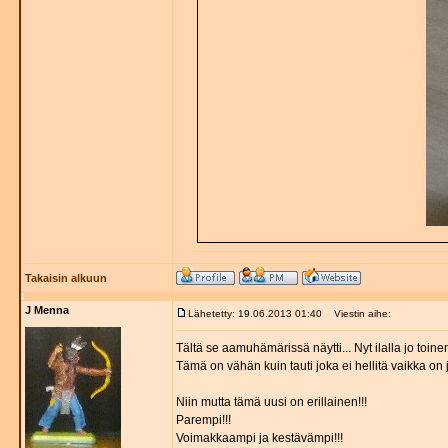
Takaisin alkuun
J Menna
Lähetetty: 19.06.2013 01:40
Viestin aihe:
Tältä se aamuhämärissä näytti... Nyt ilalla jo toin
Tämä on vähän kuin tauti joka ei hellitä vaikka on j
Niin mutta tämä uusi on erillainen!!!
Parempi!!!
Voimakkaampi ja kestävämpi!!!