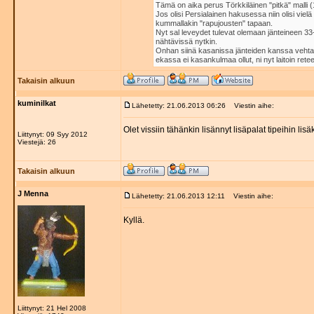
Tämä on aika perus Törkkiläinen "pitkä" malli 
Jos olisi Persialainen hakusessa niin olisi vi
kummallakin "rapujousten" tapaan.
Nyt sal leveydet tulevat olemaan jänteineen 33-
nähtävissä nytkin.
Onhan siinä kasanissa jänteiden kanssa vehta
ekassa ei kasankulmaa ollut, ni nyt laitoin retee
Takaisin alkuun
kuminilkat
Lähetetty: 21.06.2013 06:26
Viestin aihe:
Olet vissiin tähänkin lisännyt lisäpalat tipeihin l
Liittynyt: 09 Syy 2012
Viestejä: 26
Takaisin alkuun
J Menna
Lähetetty: 21.06.2013 12:11
Viestin aihe:
Kyllä.
Liittynyt: 21 Hel 2008