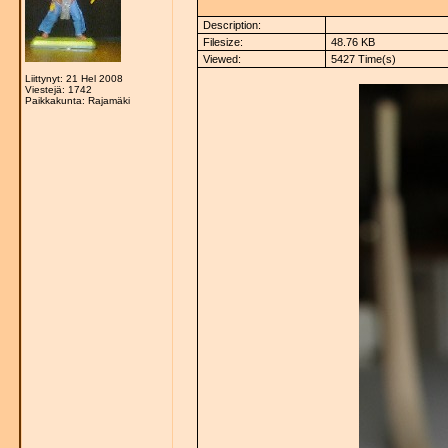
Description:
Filesize:
48.76 KB
Viewed:
5427 Time(s)
Liittynyt: 21 Hel 2008
Viestejä: 1742
Paikkakunta: Rajamäki