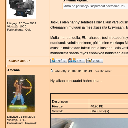
J Menna kirjoitti:
Mistä ne perinnejousiapurahat haetaan? Hä?
Joskus olen nähnyt lehdessä kuvia kun varsijousi
Liittynyt: 15 Tam 2009
Viestejä: 1055
ottomaanin mukaan ja meet kassalta kysymään. Tai
Paikkakunta: Oulu
Mutta ihanpa toella, EU-rahastot, (esim Leader) 
nuorisoaktivointihankkeen, pöllöttelee vaikkapa M
avustus maksetaan toteutuneita kustannuksia vastaan
mahdollista saada myös ennakkoa hankkeen aluk
Takaisin alkuun
J Menna
Lähetetty: 20.06.2013 01:49
Viestin aihe:
Nyt alkaa paksuudet hahmottua...
Description:
Filesize:
40.96 KB
Viewed:
6040 Time(s)
Liittynyt: 21 Hel 2008
Viestejä: 1742
Paikkakunta: Rajamäki