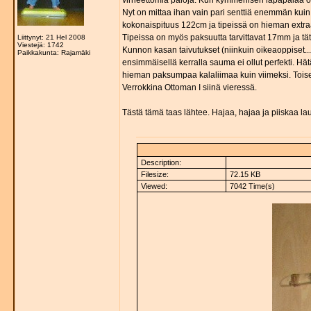
virheettömiä paloja. Kun kymmenisen lapapalaa oli
Nyt on mittaa ihan vain pari senttiä enemmän kuin 
kokonaispituus 122cm ja tipeissä on hieman extra
Tipeissa on myös paksuutta tarvittavat 17mm ja täte
Liittynyt: 21 Hel 2008
Viestejä: 1742
Kunnon kasan taivutukset (niinkuin oikeaoppiset..
Paikkakunta: Rajamäki
ensimmäisellä kerralla sauma ei ollut perfekti. Hätä
hieman paksumpaa kalaliimaa kuin viimeksi. Toise
Verrokkina Ottoman I siinä vieressä.
Tästä tämä taas lähtee. Hajaa, hajaa ja piiskaa laut
Description:
Filesize:
72.15 KB
Viewed:
7042 Time(s)