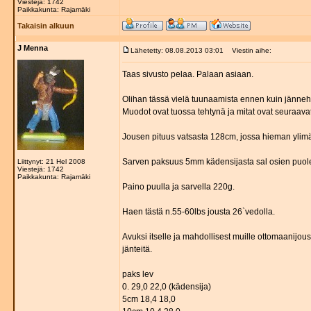
Viestejä: 1742
Paikkakunta: Rajamäki
Takaisin alkuun
J Menna
Lähetetty: 08.08.2013 03:01
Viestin aihe:
Taas sivusto pelaa. Palaan asiaan.
Olihan tässä vielä tuunaamista ennen kuin jännehö
Muodot ovat tuossa tehtynä ja mitat ovat seuraavat
Jousen pituus vatsasta 128cm, jossa hieman ylimää
Sarven paksuus 5mm kädensijasta sal osien puoleen
Liittynyt: 21 Hel 2008
Viestejä: 1742
Paikkakunta: Rajamäki
Paino puulla ja sarvella 220g.
Haen tästä n.55-60lbs jousta 26`vedolla.
Avuksi itselle ja mahdollisest muille ottomaanijou
jänteitä.
paks lev
0. 29,0 22,0 (kädensija)
5cm 18,4 18,0