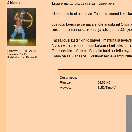
J Menna
Lähetetty: 19.06.2013 01:32
Viestin aihe:
Liimauksesta ei ole kuvia. Tein aika samat litkut
Jos joku foorumia selaava ei ole tutustunut Ottoman
ensin ohuempana seoksena ja toistojen lisääntyes
Tässä jousi kuitenkin jo sarvet liimattuna ja leveys
Nyt sarvien paksuudet tein tarkoin identtisiksi enn
Toleranssilla +-0,1mm. Samalla tarkkuudella myös
Liittynyt: 21 Hel 2008
Viestejä: 1742
Tämä on sal (lapa) osuuksiltaan nyt leveämpi kuin
Paikkakunta: Rajamäki
Description:
Filesize:
54.51 KB
Viewed:
6152 Time(s)