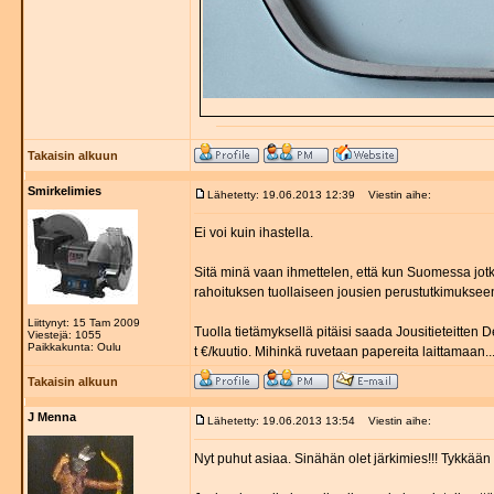
Takaisin alkuun
Smirkelimies
Lähetetty: 19.06.2013 12:39
Viestin aihe:
Ei voi kuin ihastella.
Sitä minä vaan ihmettelen, että kun Suomessa jotk
rahoituksen tuollaiseen jousien perustutkimuksee
Liittynyt: 15 Tam 2009
Tuolla tietämyksellä pitäisi saada Jousitieteitte
Viestejä: 1055
Paikkakunta: Oulu
t €/kuutio. Mihinkä ruvetaan papereita laittamaan..
Takaisin alkuun
J Menna
Lähetetty: 19.06.2013 13:54
Viestin aihe:
Nyt puhut asiaa. Sinähän olet järkimies!!! Tykkään 