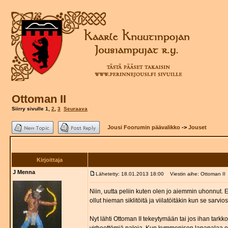
Ottoman II
Siirry sivulle
1
,
2
,
3
Seuraava
Jousi Foorumin päävalikko
->
Jouset
Kirjoittaja
J Menna
Lähetetty: 18.01.2013 18:00
Viestin aihe: Ottoman II
Niin, uutta peliin kuten olen jo aiemmin uhonnut. 
ollut hieman siklitöitä ja viilatöitäkin kun se sarv
Nyt lähti Ottoman II tekeytymään tai jos ihan tarkko