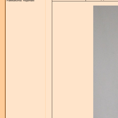
Paikkakunta: Rajamäki