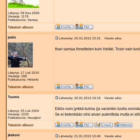
Liittynyt: 09 Kes 2009
Viestejä: 1178
Paikkakunta: Vantaa
Takaisin alkuun
patis
Lähetetty: 20.01.2013 15:31
Viestin aihe:
Ihan samaa ihmettelen kuin Heikki. Tosin vain tuo
Liittynyt: 17 Lok 2010
Viestejä: 288
Paikkakunta: Helsinki
Takaisin alkuun
Tuomo
Lähetetty: 20.01.2013 16:18
Viestin aihe:
Eikös noin jyrkkä kulma (ja varsinkin tuolla onnist
Liittynyt: 25 Lok 2004
Se ei tietenkään olisi aivan autenttista mutta ei si
Viestejä: 2220
Paikkakunta: Hausjärvi
Takaisin alkuun
jkekoni
Lähetetty: 21.01.2013 10:49
Viestin aihe: