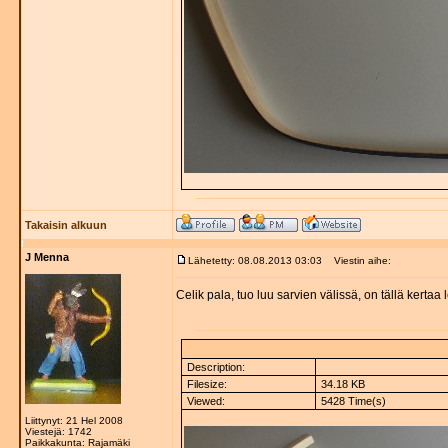
Takaisin alkuun
J Menna
Lähetetty: 08.08.2013 03:03
Viestin aihe:
Celik pala, tuo luu sarvien välissä, on tällä kertaa
Description:
Filesize:
34.18 KB
Viewed:
5428 Time(s)
Liittynyt: 21 Hel 2008
Viestejä: 1742
Paikkakunta: Rajamäki