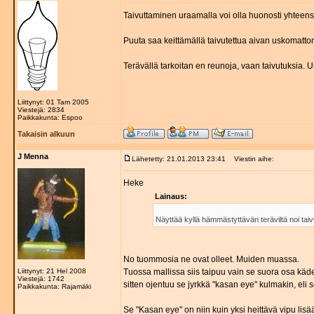
Taivuttaminen uraamalla voi olla huonosti yhteen
Puuta saa keittämällä taivutettua aivan uskomattom
Terävällä tarkoitan en reunoja, vaan taivutuksia. U
Liittynyt: 01 Tam 2005
Viestejä: 2834
Paikkakunta: Espoo
Takaisin alkuun
J Menna
Lähetetty: 21.01.2013 23:41
Viestin aihe:
Heke
Lainaus:
Näyttää kyllä hämmästyttävän teräviltä noi tai
No tuommosia ne ovat olleet. Muiden muassa.
Liittynyt: 21 Hel 2008
Tuossa mallissa siis taipuu vain se suora osa kä
Viestejä: 1742
sitten ojentuu se jyrkkä "kasan eye" kulmakin, eli
Paikkakunta: Rajamäki
Se "Kasan eye" on niin kuin yksi heittävä vipu lisä