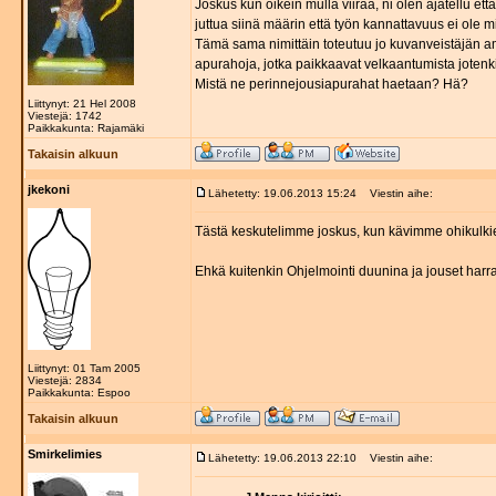
Joskus kun oikein mulla viiraa, ni olen ajatellu et
juttua siinä määrin että työn kannattavuus ei ole
Tämä sama nimittäin toteutuu jo kuvanveistäjän a
apurahoja, jotka paikkaavat velkaantumista jotenk
Mistä ne perinnejousiapurahat haetaan? Hä?
Liittynyt: 21 Hel 2008
Viestejä: 1742
Paikkakunta: Rajamäki
Takaisin alkuun
jkekoni
Lähetetty: 19.06.2013 15:24
Viestin aihe:
Tästä keskutelimme joskus, kun kävimme ohikulkie
Ehkä kuitenkin Ohjelmointi duunina ja jouset harra
Liittynyt: 01 Tam 2005
Viestejä: 2834
Paikkakunta: Espoo
Takaisin alkuun
Smirkelimies
Lähetetty: 19.06.2013 22:10
Viestin aihe: