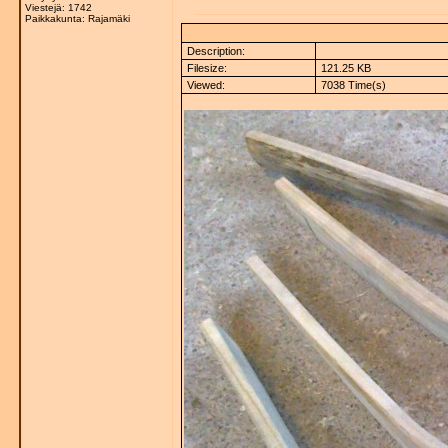
Viestejä: 1742
Paikkakunta: Rajamäki
Description:
Filesize:
121.25 KB
Viewed:
7038 Time(s)