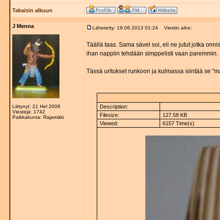
Takaisin alkuun
J Menna
Lähetetty: 19.06.2013 01:24
Viestin aihe:
Täällä taas. Sama sävel soi, eli ne jutut jotka on
ihan nappiin tehdään simppelisti vaan paremmin.
Tässä uritukset runkoon ja kulmassa siintää se "m
Liittynyt: 21 Hel 2008
Description:
Viestejä: 1742
Filesize:
127.58 KB
Paikkakunta: Rajamäki
Viewed:
6157 Time(s)