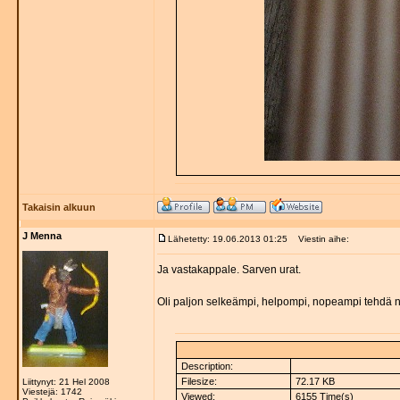
Takaisin alkuun
J Menna
Lähetetty: 19.06.2013 01:25
Viestin aihe:
Ja vastakappale. Sarven urat.
Oli paljon selkeämpi, helpompi, nopeampi tehdä n
Description:
Filesize:
72.17 KB
Liittynyt: 21 Hel 2008
Viestejä: 1742
Viewed:
6155 Time(s)