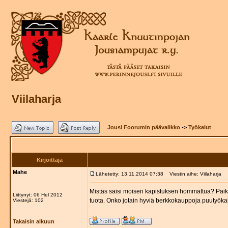
Viilaharja
Jousi Foorumin päävalikko
->
Työkalut
Kirjoittaja
Mahe
Lähetetty: 13.11.2014 07:38
Viestin aihe: Viilaharja
Mistäs saisi moisen kapistuksen hommattua? Paikall
Liittynyt: 06 Hel 2012
tuota. Onko jotain hyviä berkkokauppoja puutyök
Viestejä: 102
Takaisin alkuun