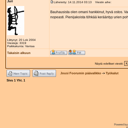
Juri
Lähetetty: 14.11.2014 03:13
Viestin aihe:
Bauhausista olen omani hankkinut, hyvä ostos. Varsi
nopeasti. Pienijakoista töhkää kerääntyy urien pohj
Liittynyt: 20 Lok 2004
Viestejä: 3319
Paikkakunta: Vantaa
Takaisin alkuun
Näytä edelliset viestit:
Jousi Foorumin päävalikko
->
Työkalut
Sivu
1
Yht.
1
Powered by
K