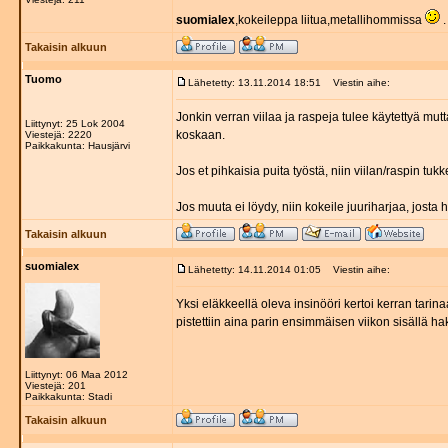
suomialex
,kokeileppa liitua,metallihommissa
.
Takaisin alkuun
Tuomo
Lähetetty: 13.11.2014 18:51
Viestin aihe:
Jonkin verran viilaa ja raspeja tulee käytettyä mutta
Liittynyt: 25 Lok 2004
koskaan.
Viestejä: 2220
Paikkakunta: Hausjärvi
Jos et pihkaisia puita työstä, niin viilan/raspin tu
Jos muuta ei löydy, niin kokeile juuriharjaa, josta 
Takaisin alkuun
suomialex
Lähetetty: 14.11.2014 01:05
Viestin aihe:
Yksi eläkkeellä oleva insinööri kertoi kerran tarin
pistettiin aina parin ensimmäisen viikon sisällä h
Liittynyt: 06 Maa 2012
Viestejä: 201
Paikkakunta: Stadi
Takaisin alkuun