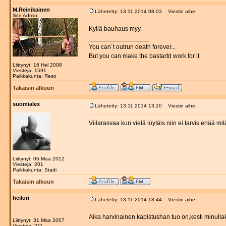
M.Reinikainen
Lähetetty: 13.11.2014 08:03
Viestin aihe:
Site Admin
Kyllä bauhaus myy.
_________________
You can´t outrun death forever...
But you can make the bastartd work for it
Liittynyt: 16 Hel 2008
Viestejä: 1591
Paikkakunta: Reso
Takaisin alkuun
suomialex
Lähetetty: 13.11.2014 13:20
Viestin aihe:
Viilarasvaa kun vielä löytäis niin ei tarvis enää mi
Liittynyt: 06 Maa 2012
Viestejä: 201
Paikkakunta: Stadi
Takaisin alkuun
heiluri
Lähetetty: 13.11.2014 18:44
Viestin aihe:
Aika harvinainen kapistushan tuo on,kesti minull
Liittynyt: 31 Maa 2007
Viestejä: 211