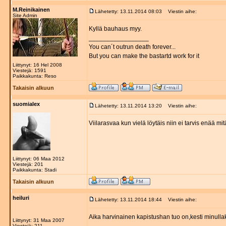
M.Reinikainen
Lähetetty: 13.11.2014 08:03
Viestin aihe:
Site Admin
Kyllä bauhaus myy.
_________________
You can´t outrun death forever...
But you can make the bastartd work for it
Liittynyt: 16 Hel 2008
Viestejä: 1591
Paikkakunta: Reso
Takaisin alkuun
suomialex
Lähetetty: 13.11.2014 13:20
Viestin aihe:
Viilarasvaa kun vielä löytäis niin ei tarvis enää mi
Liittynyt: 06 Maa 2012
Viestejä: 201
Paikkakunta: Stadi
Takaisin alkuun
heiluri
Lähetetty: 13.11.2014 18:44
Viestin aihe:
Aika harvinainen kapistushan tuo on,kesti minull
Liittynyt: 31 Maa 2007
Viestejä: 211