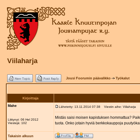
Viilaharja
Jousi Foorumin päävalikko
->
Työkalut
Kirjoittaja
Mahe
Lähetetty: 13.11.2014 07:38
Viestin aihe: Viilaharja
Mistäs saisi moisen kapistuksen hommattua? Paikall
Liittynyt: 06 Hel 2012
tuota. Onko jotain hyviä berkkokauppoja puutyök
Viestejä: 102
Takaisin alkuun