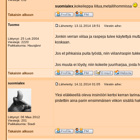
suomialex
,kokeileppa liitua,metallihommissa
.
Takaisin alkuun
Tuomo
Lähetetty: 13.11.2014 18:51
Viestin aihe:
Jonkin verran viilaa ja raspeja tulee käytettyä mutta
Liittynyt: 25 Lok 2004
koskaan.
Viestejä: 2220
Paikkakunta: Hausjärvi
Jos et pihkaisia puita työstä, niin viilan/raspin tu
Jos muuta ei löydy, niin kokeile juuriharjaa, josta 
Takaisin alkuun
suomialex
Lähetetty: 14.11.2014 01:05
Viestin aihe:
Yksi eläkkeellä oleva insinööri kertoi kerran tarin
pistettiin aina parin ensimmäisen viikon sisällä h
Liittynyt: 06 Maa 2012
Viestejä: 201
Paikkakunta: Stadi
Takaisin alkuun