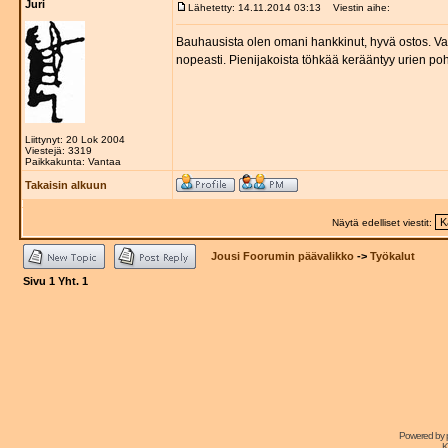
Juri
Lähetetty: 14.11.2014 03:13
Viestin aihe:
Bauhausista olen omani hankkinut, hyvä ostos. Varsi
nopeasti. Pienijakoista töhkää kerääntyy urien pohj
Liittynyt: 20 Lok 2004
Viestejä: 3319
Paikkakunta: Vantaa
Takaisin alkuun
Näytä edelliset viestit:
Jousi Foorumin päävalikko
->
Työkalut
Sivu
1
Yht.
1
Powered by
K