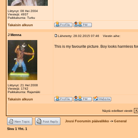
Liittynyt: 08 Hei 2004
Viestejä: 4937
Paikkakunta: Turku
Takaisin alkuun
J Menna
Lähetetty: 28.02.2015 07:46
Viestin aihe:
This is my favourite picture. Boy looks harmless for a
Liittynyt: 21 Hel 2008
Viestejä: 1742
Paikkakunta: Rajamäki
Takaisin alkuun
Näytä edelliset viestit:
Jousi Foorumin päävalikko
->
General
Sivu
1
Yht.
1