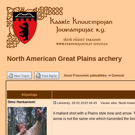
North American Great Plains archery
Jousi Foorumin päävalikko
->
General
Kirjoittaja
Simo Hankaniemi
Lähetetty: 28.02.2015 04:45
Viestin aihe: North Ameri
A mallard shot with a Plains style bow and arrow. T
arrow is not the same one which harvested the bir