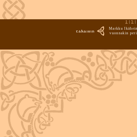
1
|
5
Markku Ikäheim
vuonnakin peri