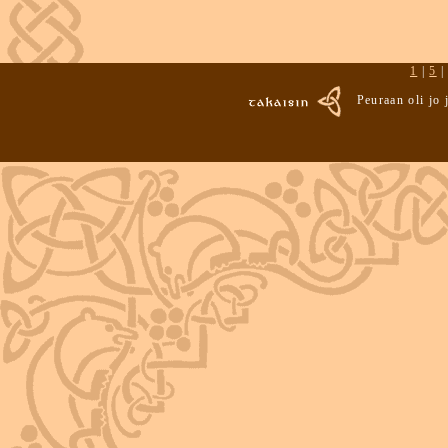
1
|
5
Peuraan oli jo