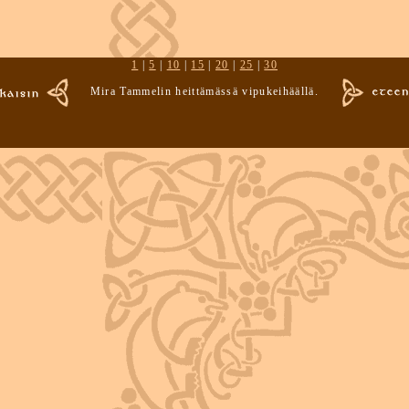
1
|
5
|
10
|
15
|
20
|
25
|
30
Mira Tammelin heittämässä vipukeihäällä.