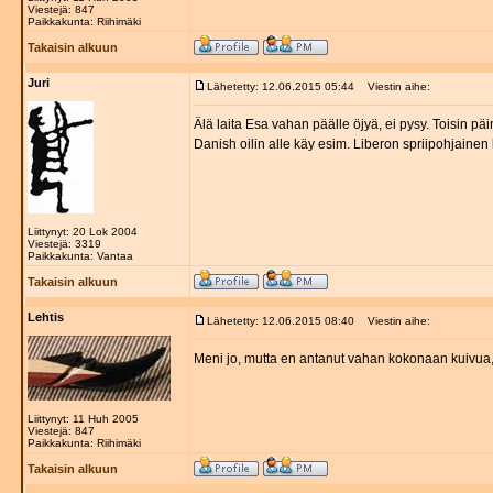
Viestejä: 847
Paikkakunta: Riihimäki
Takaisin alkuun
Juri
Lähetetty: 12.06.2015 05:44
Viestin aihe:
Älä laita Esa vahan päälle öjyä, ei pysy. Toisin päin
Danish oilin alle käy esim. Liberon spriipohjaine
Liittynyt: 20 Lok 2004
Viestejä: 3319
Paikkakunta: Vantaa
Takaisin alkuun
Lehtis
Lähetetty: 12.06.2015 08:40
Viestin aihe:
Meni jo, mutta en antanut vahan kokonaan kuivua, 
Liittynyt: 11 Huh 2005
Viestejä: 847
Paikkakunta: Riihimäki
Takaisin alkuun