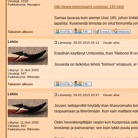
Viestejä: 2220
Paikkakunta: Hausjärvi
http://www.nelsonpaint.com/urac-185.html
Samaa tavaraa kuin aiempi Urac 185, johon linkkiki
tapahtui. Kyseisestä liimasta on ollut foorumilla jo
Takaisin alkuun
Lehtis
Lähetetty: 29.05.2015 05:12
Viestin aihe:
Enpähän käyttänyt Unibondia, ihan Titebond III on
Jousesta on tarkoitus tehdä "toimiva" ensijousi, ei 
Liittynyt: 11 Huh 2005
Viestejä: 847
Paikkakunta: Riihimäki
Takaisin alkuun
Lehtis
Lähetetty: 29.05.2015 20:37
Viestin aihe:
Jousen selkäprofiili höylätty ihan lihasvoimalla to
raspaamaan ja tilleröimään. Kun vain malttaisi edet
Ostin hevoskengittäjän raspin kun Kuopiossa sattu
Liittynyt: 11 Huh 2005
Viestejä: 847
leveämpi ja painavampi; sen kuin lykkii puuta pois
Paikkakunta: Riihimäki