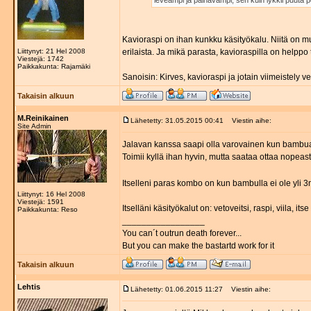
leveämpi ja painavampi; sen kuin lykkii puuta p
Kavioraspi on ihan kunkku käsityökalu. Niitä on m
Liittynyt: 21 Hel 2008
erilaista. Ja mikä parasta, kavioraspilla on helppo 
Viestejä: 1742
Paikkakunta: Rajamäki
Sanoisin: Kirves, kavioraspi ja jotain viimeistely ve
Takaisin alkuun
M.Reinikainen
Lähetetty: 31.05.2015 00:41
Viestin aihe:
Site Admin
Jalavan kanssa saapi olla varovainen kun bambua 
Toimii kyllä ihan hyvin, mutta saataa ottaa nopeast
Itselleni paras kombo on kun bambulla ei ole yli
Liittynyt: 16 Hel 2008
Viestejä: 1591
Itselläni käsityökalut on: vetoveitsi, raspi, viila, its
Paikkakunta: Reso
_________________
You can´t outrun death forever...
But you can make the bastartd work for it
Takaisin alkuun
Lehtis
Lähetetty: 01.06.2015 11:27
Viestin aihe: