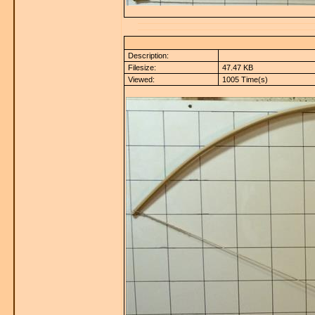
Description:
Filesize:
47.47 KB
Viewed:
1005 Time(s)