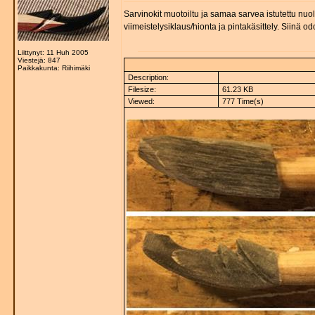
Sarvinokit muotoiltu ja samaa sarvea istutettu nuol
viimeistelysiklaus/hionta ja pintakäsittely. Siinä od
Liittynyt: 11 Huh 2005
Viestejä: 847
Paikkakunta: Riihimäki
Description:
Filesize:
61.23 KB
Viewed:
777 Time(s)