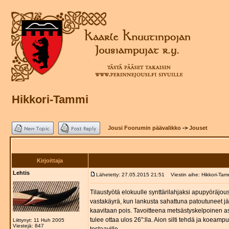
Hikkori-Tammi
Jousi Foorumin päävalikko
->
Jouset
Kirjoittaja
Lehtis
Lähetetty: 27.05.2015 21:51
Viestin aihe: Hikkori-Tam
Tilaustyötä elokuulle synttärilahjaksi apupyöräjous
vastakäyrä, kun lankusta sahattuna patoutuneet jän
kaavitaan pois. Tavoitteena metsästyskelpoinen ase
tulee ottaa ulos 26":lla. Aion silti tehdä ja koeam
Liittynyt: 11 Huh 2005
Viestejä: 847