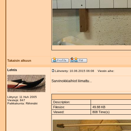
Takaisin alkuun
Lehtis
Lähetetty: 10.06.2015 06:08
Viestin aihe:
Sarvinokkiaihiot liimattu...
Liittynyt: 11 Huh 2005
Viestejä: 847
Description:
Paikkakunta: Riihimäki
Filesize:
49.88 KB
Viewed:
808 Time(s)