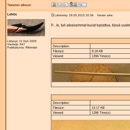
Takaisin alkuun
Lehtis
Lähetetty: 29.05.2015 20:39
Viestin aihe:
P....le, tuli aikaisemmat kuvat tuplattua, tässä uudet
Liittynyt: 11 Huh 2005
Viestejä: 847
Description:
Paikkakunta: Riihimäki
Filesize:
8.18 KB
Viewed:
1396 Time(s)
Description:
Filesize:
13.17 KB
Viewed:
1396 Time(s)