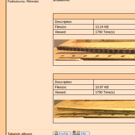
testaaville.
Paikkakunta: Riihimäki
Description:
Filesize:
13.24 KB
Viewed:
1790 Time(s)
Description:
Filesize:
10.87 KB
Viewed:
1790 Time(s)
Takaisin alkuun