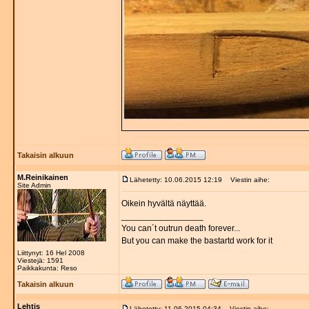
Takaisin alkuun
M.Reinikainen
Lähetetty: 10.06.2015 12:19
Viestin aihe:
Site Admin
Oikein hyvältä näyttää.
_________________
You can´t outrun death forever...
But you can make the bastartd work for it
Liittynyt: 16 Hel 2008
Viestejä: 1591
Paikkakunta: Reso
Takaisin alkuun
Lehtis
Lähetetty: 11.06.2015 04:34
Viestin aihe: