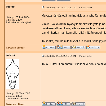
Tuomo
Lähetetty: 27.05.2015 22:35
Viestin aihe:
Mukava nähdä, että laminaattijousia tehdään muist
Liittynyt: 25 Lok 2004
Viestejä: 2220
Paikkakunta: Hausjärvi
Vinkki - valkotammi hyötyy lämpökäsittelystä ja nä
poikkeuksellinen liima, että se kestää lämpöä eri
parikin kertaa ihan kunnolla, eikä mitään ongelmia 
Toisaalta, reilulla mitoituksella ja maltillisella jäy
Takaisin alkuun
jkekoni
Lähetetty: 28.05.2015 01:24
Viestin aihe:
Toi oli uutta! Olen antanut itselleni kertoa, että m
Liittynyt: 01 Tam 2005
Viestejä: 2834
Paikkakunta: Espoo
Takaisin alkuun