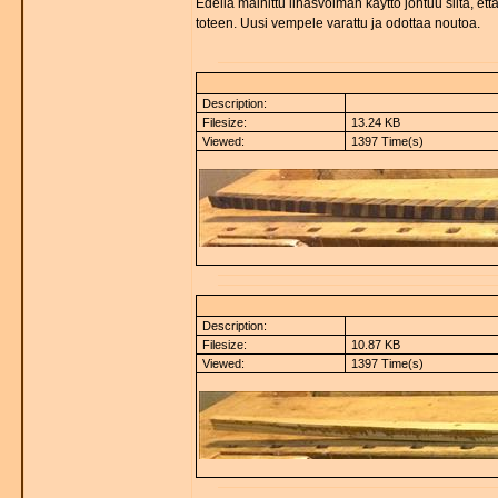
Edellä mainittu lihasvoiman käyttö johtuu siitä, e
toteen. Uusi vempele varattu ja odottaa noutoa.
Description:
Filesize:
13.24 KB
Viewed:
1397 Time(s)
Description:
Filesize:
10.87 KB
Viewed:
1397 Time(s)