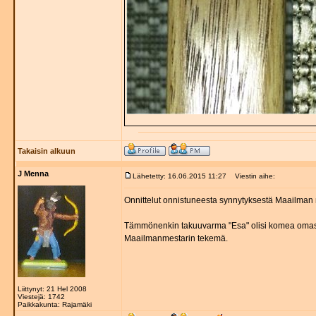
Takaisin alkuun
J Menna
Lähetetty: 16.06.2015 11:27
Viestin aihe:
Onnittelut onnistuneesta synnytyksestä Maailman m
Tämmönenkin takuuvarma "Esa" olisi komea omassa jo
Maailmanmestarin tekemä.
Liittynyt: 21 Hel 2008
Viestejä: 1742
Paikkakunta: Rajamäki