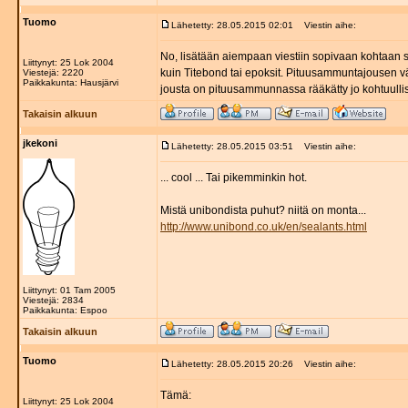
Tuomo
Lähetetty: 28.05.2015 02:01
Viestin aihe:
No, lisätään aiempaan viestiin sopivaan kohtaan sa
Liittynyt: 25 Lok 2004
kuin Titebond tai epoksit. Pituusammuntajousen vä
Viestejä: 2220
Paikkakunta: Hausjärvi
jousta on pituusammunnassa rääkätty jo kohtuullis
Takaisin alkuun
jkekoni
Lähetetty: 28.05.2015 03:51
Viestin aihe:
... cool ... Tai pikemminkin hot.
Mistä unibondista puhut? niitä on monta...
http://www.unibond.co.uk/en/sealants.html
Liittynyt: 01 Tam 2005
Viestejä: 2834
Paikkakunta: Espoo
Takaisin alkuun
Tuomo
Lähetetty: 28.05.2015 20:26
Viestin aihe:
Tämä:
Liittynyt: 25 Lok 2004