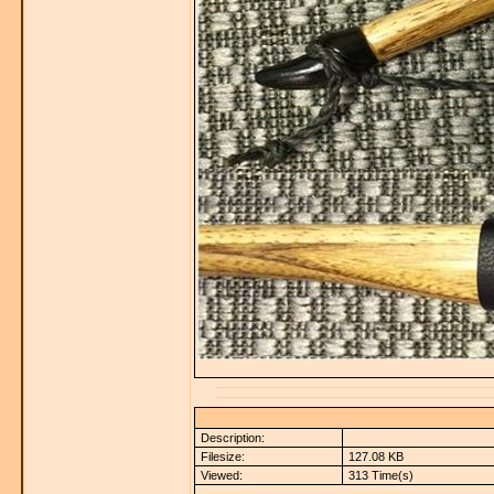
Description:
Filesize:
127.08 KB
Viewed:
313 Time(s)