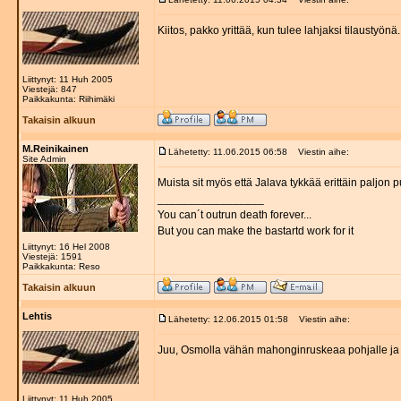
Kiitos, pakko yrittää, kun tulee lahjaksi tilaustyönä.
Liittynyt: 11 Huh 2005
Viestejä: 847
Paikkakunta: Riihimäki
Takaisin alkuun
M.Reinikainen
Lähetetty: 11.06.2015 06:58
Viestin aihe:
Site Admin
Muista sit myös että Jalava tykkää erittäin paljon 
_________________
You can´t outrun death forever...
But you can make the bastartd work for it
Liittynyt: 16 Hel 2008
Viestejä: 1591
Paikkakunta: Reso
Takaisin alkuun
Lehtis
Lähetetty: 12.06.2015 01:58
Viestin aihe:
Juu, Osmolla vähän mahonginruskeaa pohjalle ja p
Liittynyt: 11 Huh 2005