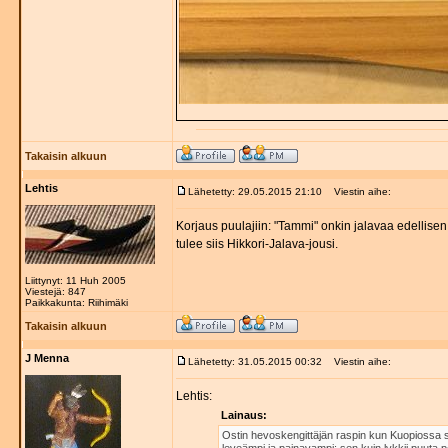
Takaisin alkuun
Lehtis
Lähetetty: 29.05.2015 21:10
Viestin aihe:
Korjaus puulajiin: "Tammi" onkin jalavaa edellise
tulee siis Hikkori-Jalava-jousi.
Liittynyt: 11 Huh 2005
Viestejä: 847
Paikkakunta: Riihimäki
Takaisin alkuun
J Menna
Lähetetty: 31.05.2015 00:32
Viestin aihe:
Lehtis:
Lainaus:
Ostin hevoskengittäjän raspin kun Kuopiossa s