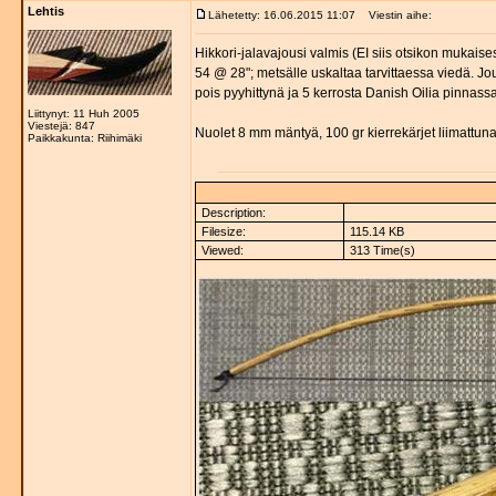
Lehtis
Lähetetty: 16.06.2015 11:07
Viestin aihe:
Hikkori-jalavajousi valmis (EI siis otsikon mukai
54 @ 28"; metsälle uskaltaa tarvittaessa viedä. Jou
pois pyyhittynä ja 5 kerrosta Danish Oilia pinnas
Liittynyt: 11 Huh 2005
Viestejä: 847
Nuolet 8 mm mäntyä, 100 gr kierrekärjet liimattuna 
Paikkakunta: Riihimäki
Description:
Filesize:
115.14 KB
Viewed:
313 Time(s)