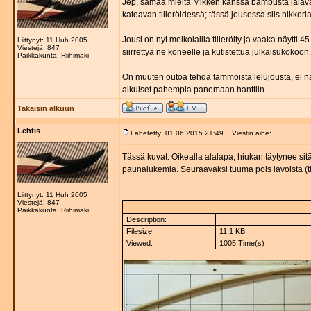
Jep, samaa mieltä Mikken kanssa bambusta jalavan
katoavan tilleröidessä; tässä jousessa siis hikkori
Jousi on nyt melkolailla tilleröity ja vaaka näytti 
Liittynyt: 11 Huh 2005
Viestejä: 847
siirrettyä ne koneelle ja kutistettua julkaisukokoon.
Paikkakunta: Riihimäki
On muuten outoa tehdä tämmöistä lelujousta, ei näe
alkuiset pahempia panemaan hanttiin.
Takaisin alkuun
Lehtis
Lähetetty: 01.06.2015 21:49
Viestin aihe:
Tässä kuvat. Oikealla alalapa, hiukan täytynee sitä
paunalukemia. Seuraavaksi tuuma pois lavoista (til
Liittynyt: 11 Huh 2005
Viestejä: 847
Paikkakunta: Riihimäki
Description:
Filesize:
11.1 KB
Viewed:
1005 Time(s)