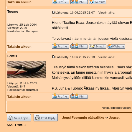
Takaisin alkuun
Tuomo
Lähetetty: 16.06.2015 21:07
Viestin aihe:
Hieno! Taattua Esaa. Jousenteko näyttää olevan Es
Liittynyt: 25 Lok 2004
näköisesti.
Viestejä: 2220
Paikkakunta: Hausjärvi
Toivottavasti näemme tämän jousen vielä kisoissa
Takaisin alkuun
Lehtis
Lähetetty: 16.06.2015 22:19
Viestin aihe:
Tilaustyö tämä siskon tyttären miehelle... saas n
koristeeksi. En tunne miestä niin hyvin ja arpomal
Metsästyskäyttöön riittää kumminkin varmasti, vaikk
Liittynyt: 11 Huh 2005
Viestejä: 847
P.S. Juha & Tuomo; Älkääs ny liikaa... ylpistyn vielä
Paikkakunta: Riihimäki
Takaisin alkuun
Näytä edelliset viestit:
Jousi Foorumin päävalikko
->
Jouset
Sivu
1
Yht.
1