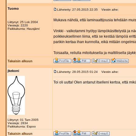
Tuomo
Lähetetty: 27.05.2015 22:35
Viestin aihe:
Mukava nähdä, että laminaattijousia tehdään muist
Liittynyt: 25 Lok 2004
Viestejä: 2220
Paikkakunta: Hausjärvi
Vinkki - valkotammi hyötyy lämpökäsittelystä ja nä
poikkeuksellinen liima, että se kestää lämpöä eri
parikin kertaa ihan kunnolla, eikä mitään ongelmia 
Toisaalta, reilulla mitoituksella ja maltillisella jäy
Takaisin alkuun
jkekoni
Lähetetty: 28.05.2015 01:24
Viestin aihe:
Toi oli uutta! Olen antanut itselleni kertoa, että m
Liittynyt: 01 Tam 2005
Viestejä: 2834
Paikkakunta: Espoo
Takaisin alkuun