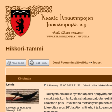
Hikkori-Tammi
Jousi Foorumin päävalikko
->
Jouset
Kirjoittaja
Lehtis
Lähetetty: 27.05.2015 21:51
Viestin aihe: Hikkori-Tam
Tilaustyötä elokuulle synttärilahjaksi apupyöräjous
vastakäyrä, kun lankusta sahattuna patoutuneet jän
kaavitaan pois. Tavoitteena metsästyskelpoinen ase
tulee ottaa ulos 26":lla. Aion silti tehdä ja koeam
Liittynyt: 11 Huh 2005
Viestejä: 847