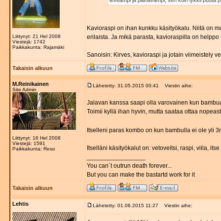
leveämpi ja painavampi; sen kuin lykkii puuta p
Kavioraspi on ihan kunkku käsityökalu. Niitä on m
Liittynyt: 21 Hel 2008
erilaista. Ja mikä parasta, kavioraspilla on helppo 
Viestejä: 1742
Paikkakunta: Rajamäki
Sanoisin: Kirves, kavioraspi ja jotain viimeistely ve
Takaisin alkuun
M.Reinikainen
Lähetetty: 31.05.2015 00:41
Viestin aihe:
Site Admin
Jalavan kanssa saapi olla varovainen kun bambua 
Toimii kyllä ihan hyvin, mutta saataa ottaa nopeast
Itselleni paras kombo on kun bambulla ei ole yli
Liittynyt: 16 Hel 2008
Viestejä: 1591
Itselläni käsityökalut on: vetoveitsi, raspi, viila, its
Paikkakunta: Reso
_________________
You can´t outrun death forever...
But you can make the bastartd work for it
Takaisin alkuun
Lehtis
Lähetetty: 01.06.2015 11:27
Viestin aihe: