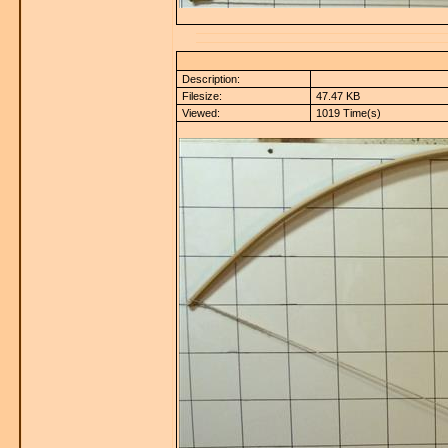
Description:
Filesize:
47.47 KB
Viewed:
1019 Time(s)