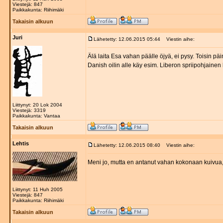
Viestejä: 847
Paikkakunta: Riihimäki
Takaisin alkuun
Juri
Lähetetty: 12.06.2015 05:44
Viestin aihe:
Älä laita Esa vahan päälle öjyä, ei pysy. Toisin päin
Danish oilin alle käy esim. Liberon spriipohjaine
Liittynyt: 20 Lok 2004
Viestejä: 3319
Paikkakunta: Vantaa
Takaisin alkuun
Lehtis
Lähetetty: 12.06.2015 08:40
Viestin aihe:
Meni jo, mutta en antanut vahan kokonaan kuivua, 
Liittynyt: 11 Huh 2005
Viestejä: 847
Paikkakunta: Riihimäki
Takaisin alkuun