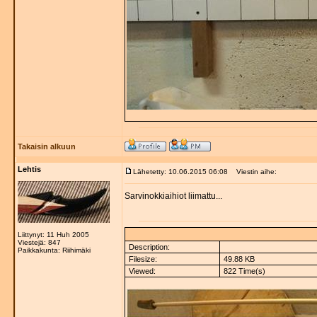
Takaisin alkuun
Lehtis
Lähetetty: 10.06.2015 06:08
Viestin aihe:
Sarvinokkiaihiot liimattu...
Liittynyt: 11 Huh 2005
Viestejä: 847
Description:
Paikkakunta: Riihimäki
Filesize:
49.88 KB
Viewed:
822 Time(s)