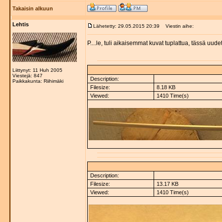
Takaisin alkuun
Lehtis
Lähetetty: 29.05.2015 20:39
Viestin aihe:
P....le, tuli aikaisemmat kuvat tuplattua, tässä uudet
Liittynyt: 11 Huh 2005
Viestejä: 847
Description:
Paikkakunta: Riihimäki
Filesize:
8.18 KB
Viewed:
1410 Time(s)
Description:
Filesize:
13.17 KB
Viewed:
1410 Time(s)