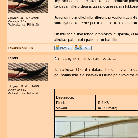
Jep, samaa mieltä Mikken kanssa bambusta jalavan
katoavan tilleröidessä; tässä jousessa siis hikkori
Jousi on nyt melkolailla tilleröity ja vaaka näytti 
Liittynyt: 11 Huh 2005
Viestejä: 847
siirrettyä ne koneelle ja kutistettua julkaisukokoon.
Paikkakunta: Riihimäki
On muuten outoa tehdä tämmöistä lelujousta, ei näe
alkuiset pahempia panemaan hanttiin.
Takaisin alkuun
Lehtis
Lähetetty: 01.06.2015 21:49
Viestin aihe:
Tässä kuvat. Oikealla alalapa, hiukan täytynee sitä
paunalukemia. Seuraavaksi tuuma pois lavoista (til
Liittynyt: 11 Huh 2005
Viestejä: 847
Paikkakunta: Riihimäki
Description:
Filesize:
11.1 KB
Viewed:
1019 Time(s)