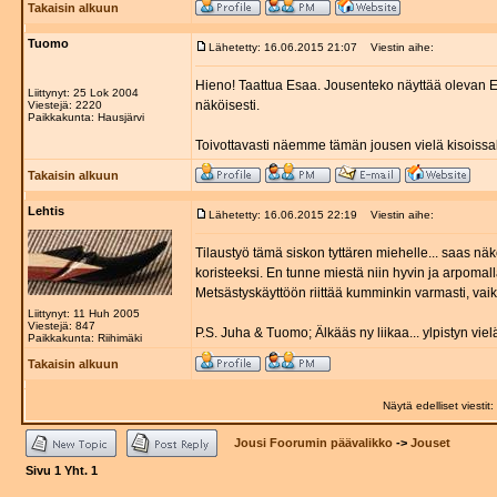
Takaisin alkuun
Tuomo
Lähetetty: 16.06.2015 21:07
Viestin aihe:
Hieno! Taattua Esaa. Jousenteko näyttää olevan Es
Liittynyt: 25 Lok 2004
näköisesti.
Viestejä: 2220
Paikkakunta: Hausjärvi
Toivottavasti näemme tämän jousen vielä kisoissa
Takaisin alkuun
Lehtis
Lähetetty: 16.06.2015 22:19
Viestin aihe:
Tilaustyö tämä siskon tyttären miehelle... saas n
koristeeksi. En tunne miestä niin hyvin ja arpomal
Metsästyskäyttöön riittää kumminkin varmasti, vaikk
Liittynyt: 11 Huh 2005
Viestejä: 847
P.S. Juha & Tuomo; Älkääs ny liikaa... ylpistyn vielä
Paikkakunta: Riihimäki
Takaisin alkuun
Näytä edelliset viestit:
Jousi Foorumin päävalikko
->
Jouset
Sivu
1
Yht.
1