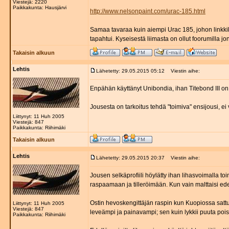
Viestejä: 2220
Paikkakunta: Hausjärvi
http://www.nelsonpaint.com/urac-185.html
Samaa tavaraa kuin aiempi Urac 185, johon linkkiki
tapahtui. Kyseisestä liimasta on ollut foorumilla jo
Takaisin alkuun
Lehtis
Lähetetty: 29.05.2015 05:12
Viestin aihe:
Enpähän käyttänyt Unibondia, ihan Titebond III on
Jousesta on tarkoitus tehdä "toimiva" ensijousi, ei 
Liittynyt: 11 Huh 2005
Viestejä: 847
Paikkakunta: Riihimäki
Takaisin alkuun
Lehtis
Lähetetty: 29.05.2015 20:37
Viestin aihe:
Jousen selkäprofiili höylätty ihan lihasvoimalla to
raspaamaan ja tilleröimään. Kun vain malttaisi edet
Ostin hevoskengittäjän raspin kun Kuopiossa sattu
Liittynyt: 11 Huh 2005
Viestejä: 847
leveämpi ja painavampi; sen kuin lykkii puuta pois
Paikkakunta: Riihimäki