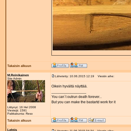
Takaisin alkuun
M.Reinikainen
Lähetetty: 10.06.2015 12:19
Viestin aihe:
Site Admin
Oikein hyvältä näyttää.
_________________
You can´t outrun death forever...
But you can make the bastartd work for it
Liittynyt: 16 Hel 2008
Viestejä: 1591
Paikkakunta: Reso
Takaisin alkuun
Lehtis
Lähetetty: 11.06.2015 04:34
Viestin aihe: