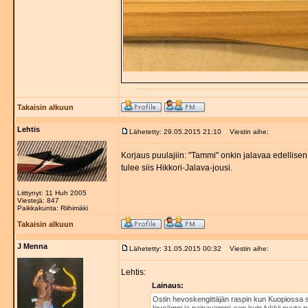
Takaisin alkuun
Lehtis
Lähetetty: 29.05.2015 21:10
Viestin aihe:
Korjaus puulajiin: "Tammi" onkin jalavaa edellise
tulee siis Hikkori-Jalava-jousi.
Liittynyt: 11 Huh 2005
Viestejä: 847
Paikkakunta: Riihimäki
Takaisin alkuun
J Menna
Lähetetty: 31.05.2015 00:32
Viestin aihe:
Lehtis:
Lainaus:
Ostin hevoskengittäjän raspin kun Kuopiossa s