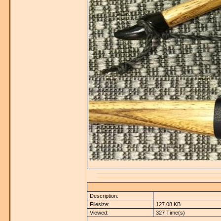
Description:
Filesize:
127.08 KB
Viewed:
327 Time(s)