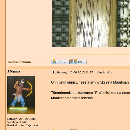
Takaisin alkuun
J Menna
Lähetetty: 16.06.2015 11:27
Viestin aihe:
Onnittelut onnistuneesta synnytyksestä Maailman m
Tämmönenkin takuuvarma "Esa" olisi komea omassa jo
Maailmanmestarin tekemä.
Liittynyt: 21 Hel 2008
Viestejä: 1742
Paikkakunta: Rajamäki