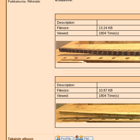
testaaville.
Paikkakunta: Riihimäki
Description:
Filesize:
13.24 KB
Viewed:
1804 Time(s)
Description:
Filesize:
10.87 KB
Viewed:
1804 Time(s)
Takaisin alkuun