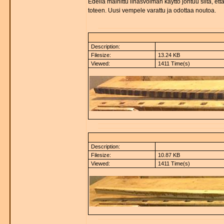
Edellä mainittu lihasvoiman käyttö johtuu siitä, e
toteen. Uusi vempele varattu ja odottaa noutoa.
Description:
Filesize:
13.24 KB
Viewed:
1411 Time(s)
Description:
Filesize:
10.87 KB
Viewed:
1411 Time(s)