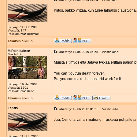
Kiitos, pakko yrittää, kun tulee lahjaksi tilaustyönä.
Liittynyt: 11 Huh 2005
Viestejä: 847
Paikkakunta: Riihimäki
Takaisin alkuun
M.Reinikainen
Lähetetty: 11.06.2015 06:58
Viestin aihe:
Site Admin
Muista sit myös että Jalava tykkää erittäin paljon 
_________________
You can´t outrun death forever...
But you can make the bastartd work for it
Liittynyt: 16 Hel 2008
Viestejä: 1591
Paikkakunta: Reso
Takaisin alkuun
Lehtis
Lähetetty: 12.06.2015 01:58
Viestin aihe:
Juu, Osmolla vähän mahonginruskeaa pohjalle ja p
Liittynyt: 11 Huh 2005