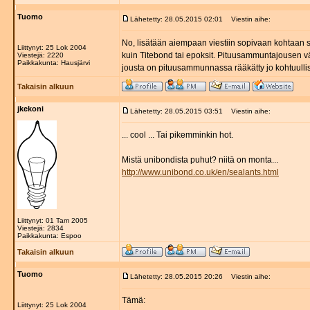
Tuomo
Lähetetty: 28.05.2015 02:01
Viestin aihe:
No, lisätään aiempaan viestiin sopivaan kohtaan sa
Liittynyt: 25 Lok 2004
kuin Titebond tai epoksit. Pituusammuntajousen vä
Viestejä: 2220
Paikkakunta: Hausjärvi
jousta on pituusammunnassa rääkätty jo kohtuullis
Takaisin alkuun
jkekoni
Lähetetty: 28.05.2015 03:51
Viestin aihe:
... cool ... Tai pikemminkin hot.
Mistä unibondista puhut? niitä on monta...
http://www.unibond.co.uk/en/sealants.html
Liittynyt: 01 Tam 2005
Viestejä: 2834
Paikkakunta: Espoo
Takaisin alkuun
Tuomo
Lähetetty: 28.05.2015 20:26
Viestin aihe:
Tämä:
Liittynyt: 25 Lok 2004