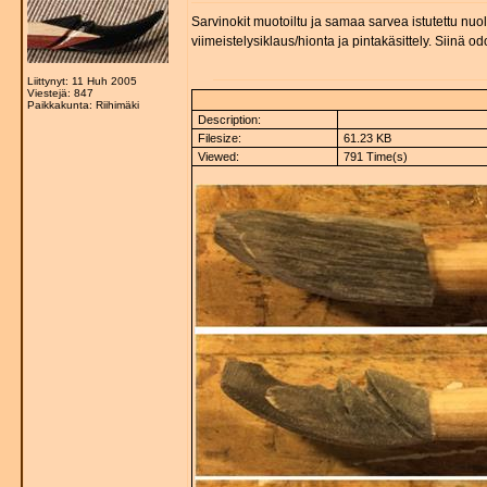
Sarvinokit muotoiltu ja samaa sarvea istutettu nuol
viimeistelysiklaus/hionta ja pintakäsittely. Siinä od
Liittynyt: 11 Huh 2005
Viestejä: 847
Paikkakunta: Riihimäki
Description:
Filesize:
61.23 KB
Viewed:
791 Time(s)