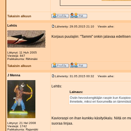
Takaisin alkuun
Lehtis
Lähetetty: 29.05.2015 21:10
Viestin aihe:
Korjaus puulajiin: "Tammi" onkin jalavaa edellisen
Liittynyt: 11 Huh 2005
Viestejä: 847
Paikkakunta: Riihimäki
Takaisin alkuun
J Menna
Lähetetty: 31.05.2015 00:32
Viestin aihe:
Lehtis:
Lainaus:
Ostin hevoskengittäjän raspin kun Kuopioss
ihmettele, miksi eri foorumeilla on tämmöisi
Kavioraspi on ihan kunkku käsityökalu. Niitä on mu
Liittynyt: 21 Hel 2008
suoraa linjaa.
Viestejä: 1742
Paikkakunta: Rajamäki