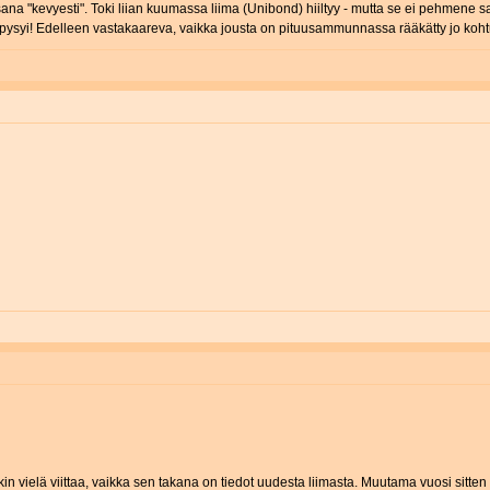
ana "kevyesti". Toki liian kuumassa liima (Unibond) hiiltyy - mutta se ei pehmene 
 pysyi! Edelleen vastakaareva, vaikka jousta on pituusammunnassa rääkätty jo kohtu
 vielä viittaa, vaikka sen takana on tiedot uudesta liimasta. Muutama vuosi sitten m