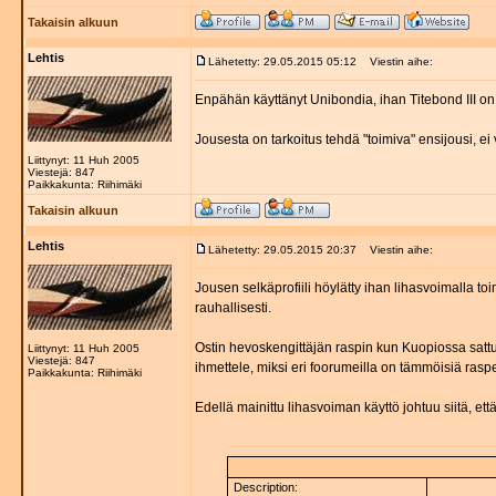
Takaisin alkuun
Lehtis
Lähetetty: 29.05.2015 05:12
Viestin aihe:
Enpähän käyttänyt Unibondia, ihan Titebond III on
Jousesta on tarkoitus tehdä "toimiva" ensijousi, ei 
Liittynyt: 11 Huh 2005
Viestejä: 847
Paikkakunta: Riihimäki
Takaisin alkuun
Lehtis
Lähetetty: 29.05.2015 20:37
Viestin aihe:
Jousen selkäprofiili höylätty ihan lihasvoimalla to
rauhallisesti.
Ostin hevoskengittäjän raspin kun Kuopiossa sattu
Liittynyt: 11 Huh 2005
Viestejä: 847
ihmettele, miksi eri foorumeilla on tämmöisiä rasp
Paikkakunta: Riihimäki
Edellä mainittu lihasvoiman käyttö johtuu siitä, e
Description: