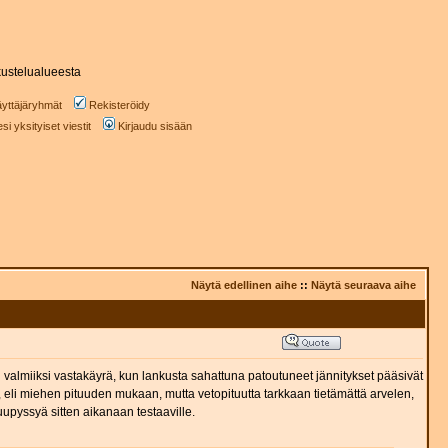
ustelualueesta
yttäjäryhmät
Rekisteröidy
i yksityiset viestit
Kirjaudu sisään
Näytä edellinen aihe
::
Näytä seuraava aihe
ti valmiiksi vastakäyrä, kun lankusta sahattuna patoutuneet jännitykset pääsivät
, eli miehen pituuden mukaan, mutta vetopituutta tarkkaan tietämättä arvelen,
puupyssyä sitten aikanaan testaaville.