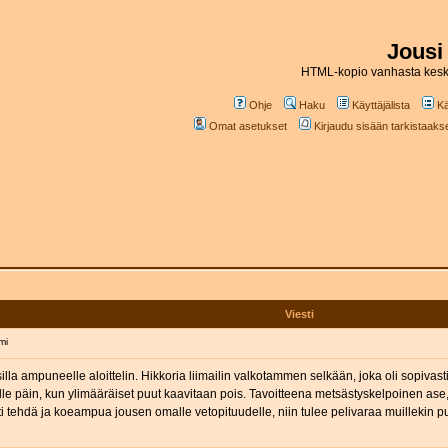
Jousi
HTML-kopio vanhasta kesk
Ohje
Haku
Käyttäjälista
Kä
Omat asetukset
Kirjaudu sisään tarkistaakses
Viesti
mi
illa ampuneelle aloittelin. Hikkoria liimailin valkotammen selkään, joka oli sopivas
lle päin, kun ylimääräiset puut kaavitaan pois. Tavoitteena metsästyskelpoinen ase
 silti tehdä ja koeampua jousen omalle vetopituudelle, niin tulee pelivaraa muillekin 