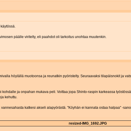
 käytössä.
vimosen päälle viritelty, eli paahdot oli tarkoitus unohtaa muutenkin.
imivalla höylällä muotoonsa ja reunatkin pyöristelty. Seuraavaksi tilapäisnokit ja v
i kohdalle ja onpahan mukava peli. Voittaa jopa Shinto-raspin karkeassa työstössä
eja kehuttu.
ttä vannesahasta katkesi akseli alapyörästä. "Köyhän ei kannata ostaa halpaa" -sano
resized-IMG_1692.JPG