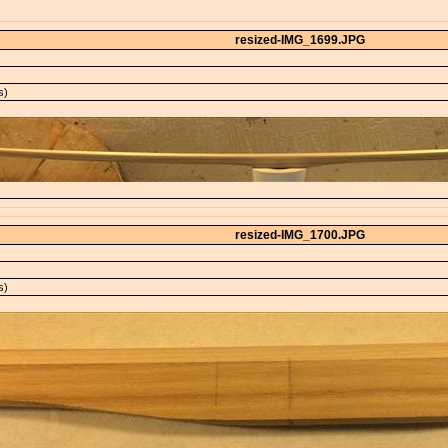
resized-IMG_1699.JPG
s)
resized-IMG_1700.JPG
s)