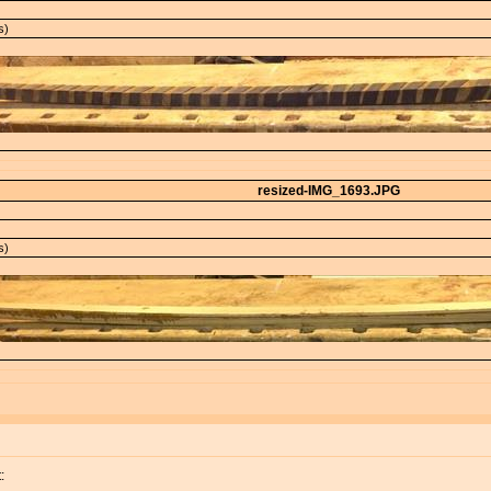
s)
resized-IMG_1693.JPG
s)
: