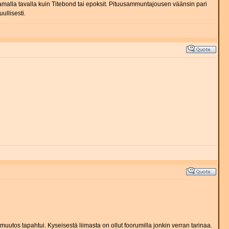
samalla tavalla kuin Titebond tai epoksit. Pituusammuntajousen väänsin pari
ullisesti.
uutos tapahtui. Kyseisestä liimasta on ollut foorumilla jonkin verran tarinaa.