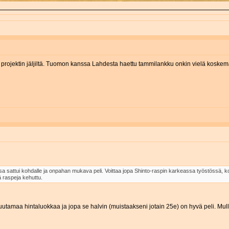
 projektin jäljiltä. Tuomon kanssa Lahdesta haettu tammilankku onkin vielä koskemat
a sattui kohdalle ja onpahan mukava peli. Voittaa jopa Shinto-raspin karkeassa työstössä, ko
ä raspeja kehuttu.
utamaa hintaluokkaa ja jopa se halvin (muistaakseni jotain 25e) on hyvä peli. Mulla 