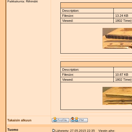
Paikkakunta: Riihimäki
Description:
Filesize:
13.24 KB
Viewed:
1802 Time(
Description:
Filesize:
10.87 KB
Viewed:
1802 Time(
Takaisin alkuun
Tuomo
Lähetetty: 27.05.2015 22:35
Viestin aihe: