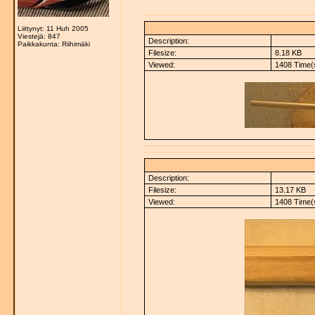
Liittynyt: 11 Huh 2005
Viestejä: 847
Description:
Paikkakunta: Riihimäki
Filesize:
8.18 KB
Viewed:
1408 Time(
Description:
Filesize:
13.17 KB
Viewed:
1408 Time(