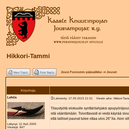
Hikkori-Tammi
Jousi Foorumin päävalikko
->
Jouset
Kirjoittaja
Lehtis
Lähetetty: 27.05.2015 21:51
Viestin aihe: Hikkori-Tam
Tilaustyötä elokuulle synttärilahjaksi apupyöräjous
sitä vääntämään. Toivottavasti ei vedä käyrää sivu
että lailliset paunat tulee ottaa ulos 26":lla. Aion
Liittynyt: 11 Huh 2005
Viestejä: 847