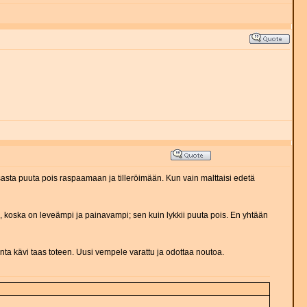
atsasta puuta pois raspaamaan ja tilleröimään. Kun vain malttaisi edetä
, koska on leveämpi ja painavampi; sen kuin lykkii puuta pois. En yhtään
nta kävi taas toteen. Uusi vempele varattu ja odottaa noutoa.