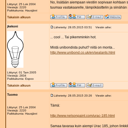
No, lisätään aiempaan viestiin sopivaan kohtaan s
Liittynyt: 25 Lok 2004
tuumaa vastakaarelle, lämpökäsittelin ja siinähän
Viestejä: 2220
Paikkakunta: Hausjärvi
Takaisin alkuun
jkekoni
Lähetetty: 28.05.2015 03:51
Viestin aihe:
... cool ... Tai pikemminkin hot.
Mistä unibondista puhut? niitä on monta...
http://www.unibond.co.uk/en/sealants.html
Liittynyt: 01 Tam 2005
Viestejä: 2834
Paikkakunta: Espoo
Takaisin alkuun
Tuomo
Lähetetty: 28.05.2015 20:26
Viestin aihe:
Tämä:
Liittynyt: 25 Lok 2004
Viestejä: 2220
Paikkakunta: Hausjärvi
http://www.nelsonpaint.com/urac-185.html
Samaa tavaraa kuin aiempi Urac 185, johon linkkikin