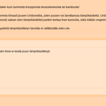
akin kuin tummista trooppisista terassilankuista tai bambusta!
mmä liimasit jousen Unibondilla, joten jousen voi tarvittaessa lämpökäsitellä. Unibo
d) vatsan olen lämpökäsitellyt parikin kertaa ihan kunnolla, eikä mitään ongelmia
kkyydellä lämpökäsittelyn tarvetta ei välttämättä edes ole.
ikään liima ei kestä puun lämpökäsittelyä.