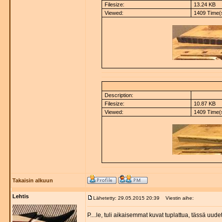
Filesize:
13.24 KB
Viewed:
1409 Time(
Description:
Filesize:
10.87 KB
Viewed:
1409 Time(
Takaisin alkuun
Lehtis
Lähetetty: 29.05.2015 20:39
Viestin aihe:
P....le, tuli aikaisemmat kuvat tuplattua, tässä uudet