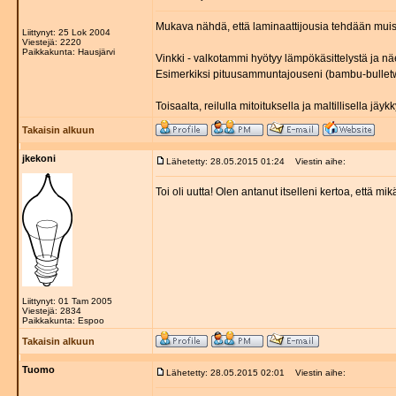
Mukava nähdä, että laminaattijousia tehdään muist
Liittynyt: 25 Lok 2004
Viestejä: 2220
Paikkakunta: Hausjärvi
Vinkki - valkotammi hyötyy lämpökäsittelystä ja näe
Esimerkiksi pituusammuntajouseni (bambu-bulletwoo
Toisaalta, reilulla mitoituksella ja maltillisella jäy
Takaisin alkuun
jkekoni
Lähetetty: 28.05.2015 01:24
Viestin aihe:
Toi oli uutta! Olen antanut itselleni kertoa, että m
Liittynyt: 01 Tam 2005
Viestejä: 2834
Paikkakunta: Espoo
Takaisin alkuun
Tuomo
Lähetetty: 28.05.2015 02:01
Viestin aihe: