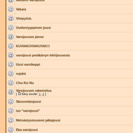
Museon varsijousi
Vekara
Virepyörä.
Uudentyyppinen jousi
Varsijousen jänne
KUVIAKUVIAKUVIA!!!
varsijousi peräkärryn lehtijousesta
Uusi varsikeppi
rojekti
Chu-Ko-Nu
Varsijousen rakentelua
[
Siirry sivulle:
1
,
2
]
Skoonelaisjousi
iso "varsijousi"
Metsästysmuseon jalkajousi
Eka varsijousi