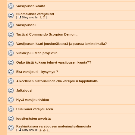
Varsijousen kaarta
Suomalaiset varsijouset
[
Siirry sivulle:
1
,
2
]
varsijouseni
Tactical Commando Scorpion Demon..
Varsijousen kaari jousiteräksestä ja puusta laminoimalla?
Vinkkejä uuteen projektiin.
Onko tästä kukaan tehnyt varsijousen kaarta??
Eka varsijousi - kysymys ?
Alkeellinen historiallinen eka varsijousi tappilukolla.
Jalkajousi
Hyvä varsijousivideo
Uusi kaari varsijouseen
jousiterästen arvoista
Keskiaikaisen varsijousen materiaalivalinnoista
[
Siirry sivulle:
1
,
2
,
3
]