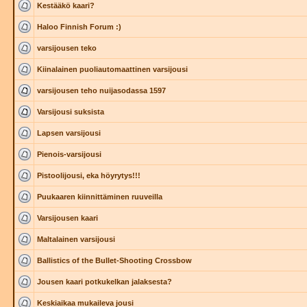
Kestääkö kaari?
Haloo Finnish Forum :)
varsijousen teko
Kiinalainen puoliautomaattinen varsijousi
varsijousen teho nuijasodassa 1597
Varsijousi suksista
Lapsen varsijousi
Pienois-varsijousi
Pistoolijousi, eka höyrytys!!!
Puukaaren kiinnittäminen ruuveilla
Varsijousen kaari
Maltalainen varsijousi
Ballistics of the Bullet-Shooting Crossbow
Jousen kaari potkukelkan jalaksesta?
Keskiaikaa mukaileva jousi