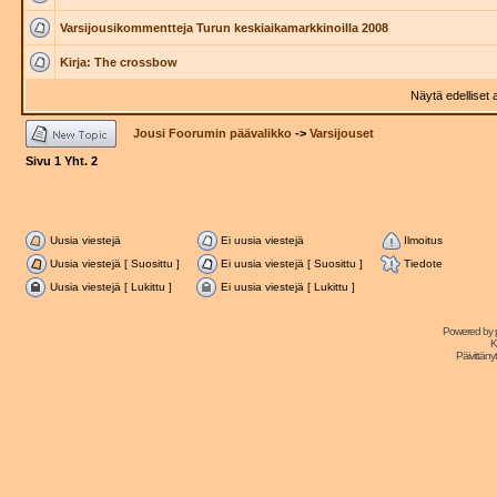
Varsijousikommentteja Turun keskiaikamarkkinoilla 2008
Kirja: The crossbow
Näytä edelliset 
Jousi Foorumin päävalikko
->
Varsijouset
Sivu
1
Yht.
2
Uusia viestejä
Ei uusia viestejä
Ilmoitus
Uusia viestejä [ Suosittu ]
Ei uusia viestejä [ Suosittu ]
Tiedote
Uusia viestejä [ Lukittu ]
Ei uusia viestejä [ Lukittu ]
Powered by
K
Päivittänyt