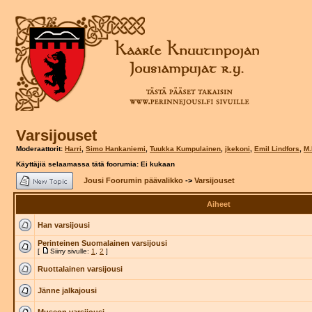
Varsijouset
Moderaattorit:
Harri
,
Simo Hankaniemi
,
Tuukka Kumpulainen
,
jkekoni
,
Emil Lindfors
,
M.
Käyttäjiä selaamassa tätä foorumia: Ei kukaan
Jousi Foorumin päävalikko
->
Varsijouset
Aiheet
Han varsijousi
Perinteinen Suomalainen varsijousi
[
Siirry sivulle:
1
,
2
]
Ruottalainen varsijousi
Jänne jalkajousi