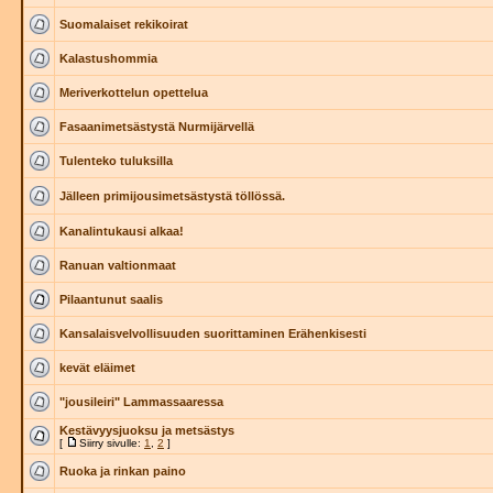
Suomalaiset rekikoirat
Kalastushommia
Meriverkottelun opettelua
Fasaanimetsästystä Nurmijärvellä
Tulenteko tuluksilla
Jälleen primijousimetsästystä töllössä.
Kanalintukausi alkaa!
Ranuan valtionmaat
Pilaantunut saalis
Kansalaisvelvollisuuden suorittaminen Erähenkisesti
kevät eläimet
"jousileiri" Lammassaaressa
Kestävyysjuoksu ja metsästys
[
Siirry sivulle:
1
,
2
]
Ruoka ja rinkan paino