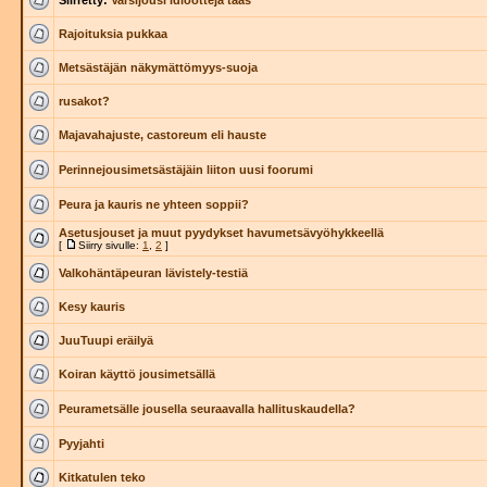
Siirretty:
Varsijousi idiootteja taas
Rajoituksia pukkaa
Metsästäjän näkymättömyys-suoja
rusakot?
Majavahajuste, castoreum eli hauste
Perinnejousimetsästäjäin liiton uusi foorumi
Peura ja kauris ne yhteen soppii?
Asetusjouset ja muut pyydykset havumetsävyöhykkeellä
[
Siirry sivulle:
1
,
2
]
Valkohäntäpeuran lävistely-testiä
Kesy kauris
JuuTuupi eräilyä
Koiran käyttö jousimetsällä
Peurametsälle jousella seuraavalla hallituskaudella?
Pyyjahti
Kitkatulen teko