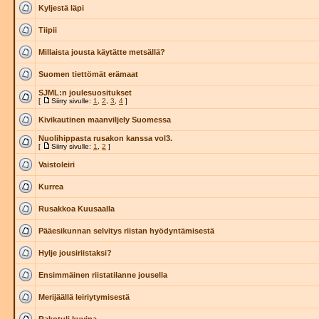
Kyljestä läpi
Tiipii
Millaista jousta käytätte metsällä?
Suomen tiettömät erämaat
SJML:n joulesuositukset
[
Siirry sivulle:
1
,
2
,
3
,
4
]
Kivikautinen maanviljely Suomessa
Nuolihippasta rusakon kanssa vol3.
[
Siirry sivulle:
1
,
2
]
Vaistoleiri
Kurrea
Rusakkoa Kuusaalla
Pääesikunnan selvitys riistan hyödyntämisestä
Hylje jousiriistaksi?
Ensimmäinen riistatilanne jousella
Merijäällä leiriytymisestä