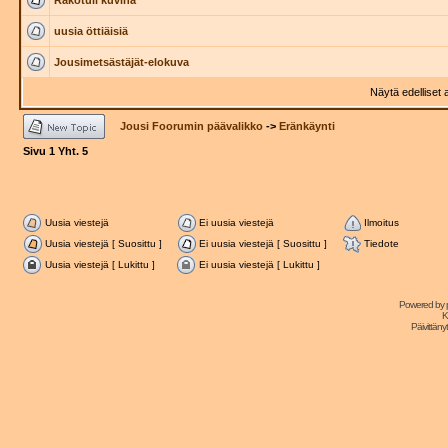
Rakotuli kuvina
uusia öttiäisiä
Jousimetsästäjät-elokuva
Näytä edelliset 
Jousi Foorumin päävalikko
->
Eränkäynti
Sivu
1
Yht.
5
Uusia viestejä
Ei uusia viestejä
Ilmoitus
Uusia viestejä [ Suosittu ]
Ei uusia viestejä [ Suosittu ]
Tiedote
Uusia viestejä [ Lukittu ]
Ei uusia viestejä [ Lukittu ]
Powered by
K
Päivittänyt