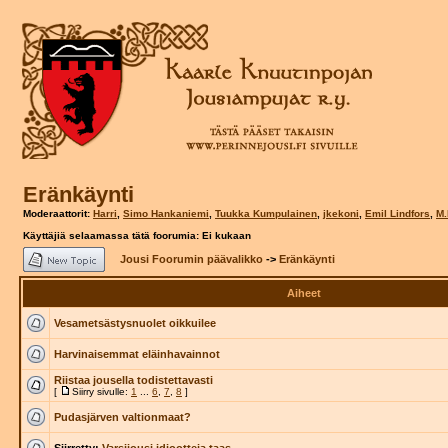
Eränkäynti
Moderaattorit:
Harri
,
Simo Hankaniemi
,
Tuukka Kumpulainen
,
jkekoni
,
Emil Lindfors
,
M.
Käyttäjiä selaamassa tätä foorumia: Ei kukaan
Jousi Foorumin päävalikko
->
Eränkäynti
Aiheet
Vesametsästysnuolet oikkuilee
Harvinaisemmat eläinhavainnot
Riistaa jousella todistettavasti
[
Siirry sivulle:
1
...
6
,
7
,
8
]
Pudasjärven valtionmaat?